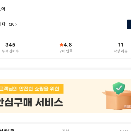
토어
하다_CK
345
4.8
11
누적 판매수
구매 만족
작성 리뷰