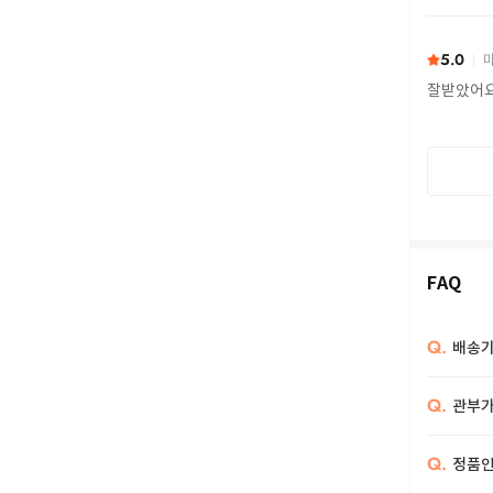
또 구하다
5.0
마
잘받았어
FAQ
Q.
배송기
Q.
관부가
Q.
정품인