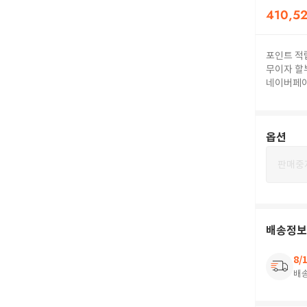
410,5
포인트 적
무이자 할
네이버페
옵션
판매중
배송정보
8/
배