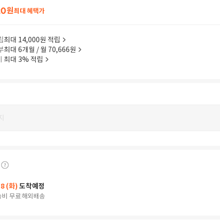
20
원
최대 혜택가
립
최대 14,000원 적립
부
최대 6개월 / 월 70,666원
이
최대 3% 적립
지
18 (화)
도착예정
송비 무료
해외배송