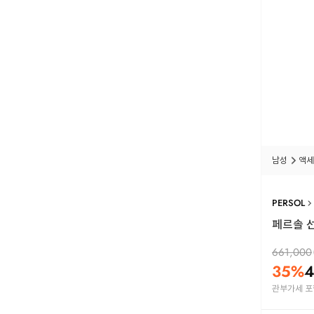
남성
액세
PERSOL
페르솔 선글
661,000
35
%
4
관부가세 포