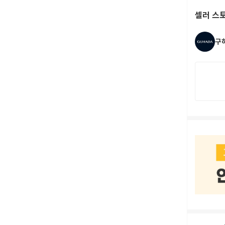
셀러 스
구