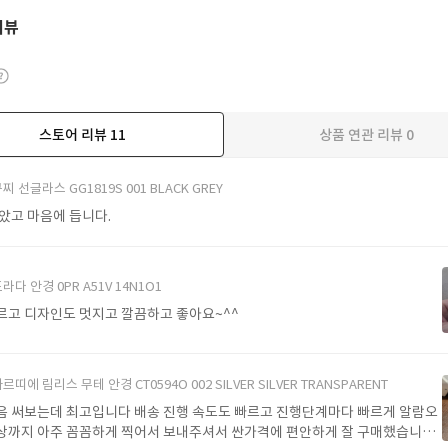
리뷰
스토어 리뷰
11
상품 연관 리뷰
0
더보기
찌 선글라스 GG1819S 001 BLACK GREY
받았고 마음에 듭니다.
라다 안경 0PR A51V 14N1O1
르고 디자인도 멋지고 깔끔하고 좋아요~^^
르띠에 림리스 무테 안경 CT0594O 002 SILVER SILVER TRANSPARENT
음 써보는데 최고입니다 배송 진행 속도도 빠르고 진행단계마다 빠르게 알람오
상까지 아주 꼼꼼하게 찍어서 보내주셔서 싼가격에 편안하게 잘 구매했습니다.