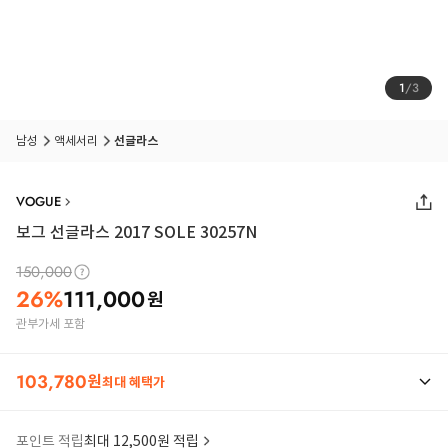
1
/
3
남성
액세서리
선글라스
VOGUE
보그 선글라스 2017 SOLE 30257N
150,000
26
%
111,000
원
관부가세 포함
103,780
원
최대 혜택가
포인트 적립
최대 12,500원 적립