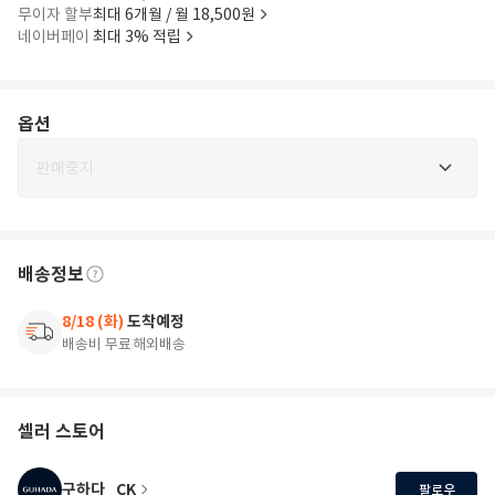
무이자 할부
최대 6개월 / 월 18,500원
네이버페이
최대 3% 적립
옵션
판매중지
배송정보
8/18 (화)
도착예정
배송비 무료
해외배송
셀러 스토어
구하다_CK
팔로우