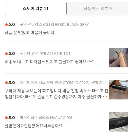
스토어 리뷰
11
상품 연관 리뷰
0
더보기
5.0
구찌 선글라스 GG1819S 001 BLACK GREY
상품 잘 받았고 마음에 듭니다.
5.0
프라다 안경 0PR A51V 14N1O1
배송도 빠르고 디자인도 멋지고 깔끔하고 좋아요~^^
5.0
까르띠에 림리스 무테 안경 CT0594O 002 SILVER SILVER TRANSPARENT
구하다 처음 써보는데 최고입니다 배송 진행 속도도 빠르고 진
행단계마다 빠르게 알람오고 검수영상까지 아주 꼼꼼하게 찍
어서 보내주셔서 싼가격에 편안하게 잘 구매했습니다. 또 구하
다에서 구매할게요
5.0
마우이짐 선글라스 NAAUAO 001
잘받았어요잘받았어요너무좋아요