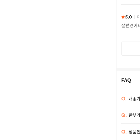
또 구하다
5.0
마
잘받았어
FAQ
Q.
배송기
Q.
관부가
Q.
정품인