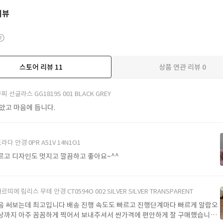
리뷰
스토어 리뷰
11
상품 연관 리뷰
0
더보기
찌 선글라스 GG1819S 001 BLACK GREY
받았고 마음에 듭니다.
라다 안경 0PR A51V 14N1O1
르고 디자인도 멋지고 깔끔하고 좋아요~^^
르띠에 림리스 무테 안경 CT0594O 002 SILVER SILVER TRANSPARENT
음 써보는데 최고입니다 배송 진행 속도도 빠르고 진행단계마다 빠르게 알람오
상까지 아주 꼼꼼하게 찍어서 보내주셔서 싼가격에 편안하게 잘 구매했습니다.