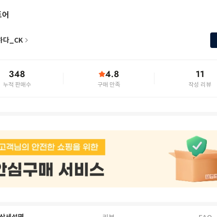
토어
하다_CK
348
4.8
11
누적 판매수
구매 만족
작성 리뷰