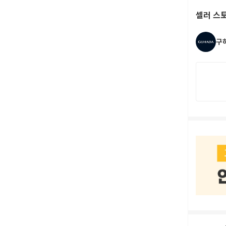
셀러 스
구