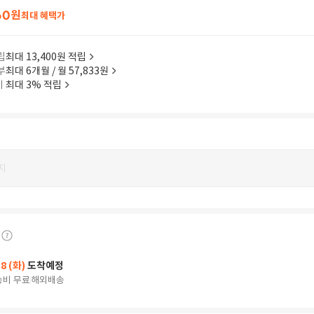
60
원
최대 혜택가
립
최대 13,400원 적립
부
최대 6개월 / 월 57,833원
이
최대 3% 적립
지
18 (화)
도착예정
송비 무료
해외배송