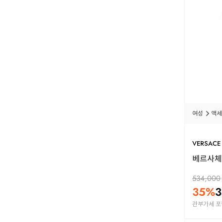
여성
액세
VERSACE
베르사체 
534,000
35
%
3
관부가세 포