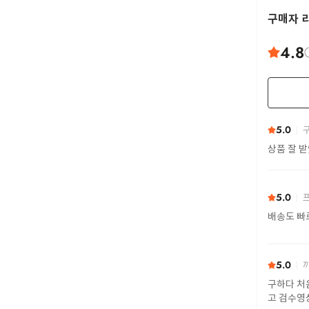
구매자 
4.8
5.0
구
상품 잘 
5.0
프
배송도 빠
5.0
까
구하다 처
고 검수영