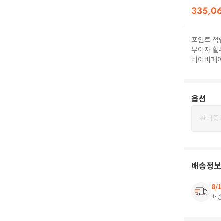
335,0
포인트 적
무이자 할
네이버페
옵션
판매중
배송정보
8/
배