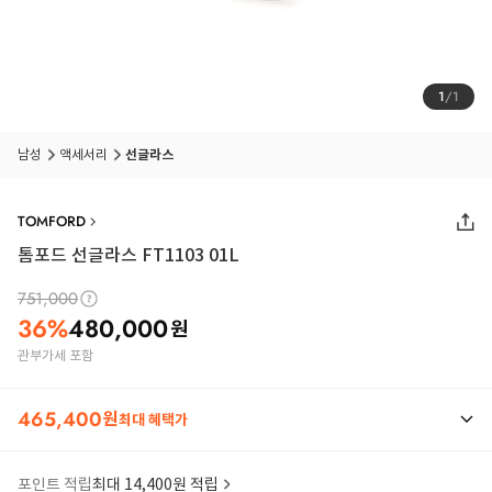
1
/
1
남성
액세서리
선글라스
TOMFORD
톰포드 선글라스 FT1103 01L
751,000
36
%
480,000
원
관부가세 포함
465,400
원
최대 혜택가
포인트 적립
최대 14,400원 적립