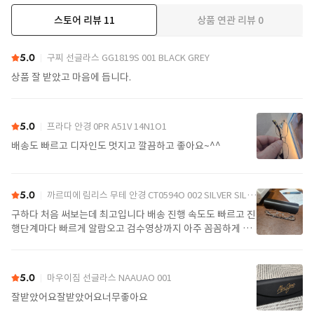
스토어 리뷰
11
상품 연관 리뷰
0
더보기
5.0
구찌 선글라스 GG1819S 001 BLACK GREY
상품 잘 받았고 마음에 듭니다.
5.0
프라다 안경 0PR A51V 14N1O1
배송도 빠르고 디자인도 멋지고 깔끔하고 좋아요~^^
5.0
까르띠에 림리스 무테 안경 CT0594O 002 SILVER SILVER TRANSPARENT
구하다 처음 써보는데 최고입니다 배송 진행 속도도 빠르고 진
행단계마다 빠르게 알람오고 검수영상까지 아주 꼼꼼하게 찍
어서 보내주셔서 싼가격에 편안하게 잘 구매했습니다. 또 구하
다에서 구매할게요
5.0
마우이짐 선글라스 NAAUAO 001
잘받았어요잘받았어요너무좋아요