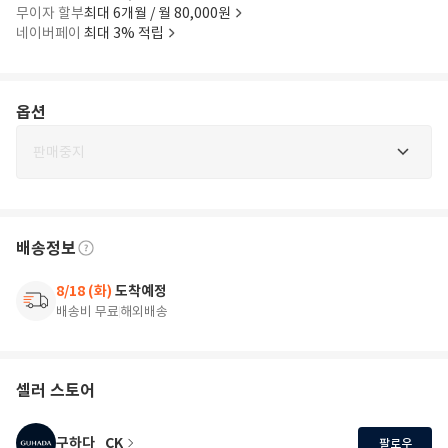
무이자 할부
최대 6개월 / 월 80,000원
네이버페이
최대 3% 적립
옵션
판매중지
배송정보
8/18 (화)
도착예정
배송비 무료
해외배송
셀러 스토어
구하다_CK
팔로우