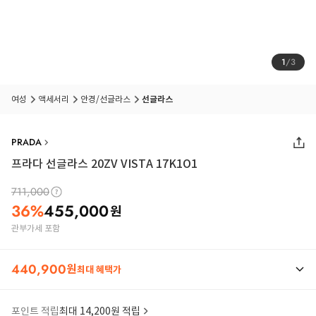
1
/
3
여성
액세서리
안경/선글라스
선글라스
PRADA
프라다 선글라스 20ZV VISTA 17K1O1
711,000
36
%
455,000
원
관부가세 포함
440,900
원
최대 혜택가
포인트 적립
최대 14,200원 적립