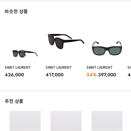
비슷한 상품
SAINT LAURENT
SAINT LAURENT
SAINT LAURENT
S
426,000
417,000
54
%
397,000
4
추천 상품