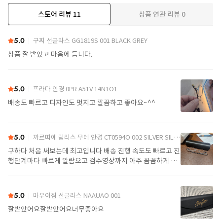
스토어 리뷰
11
상품 연관 리뷰
0
더보기
5.0
구찌 선글라스 GG1819S 001 BLACK GREY
상품 잘 받았고 마음에 듭니다.
5.0
프라다 안경 0PR A51V 14N1O1
배송도 빠르고 디자인도 멋지고 깔끔하고 좋아요~^^
5.0
까르띠에 림리스 무테 안경 CT0594O 002 SILVER SILVER TRANSPARENT
구하다 처음 써보는데 최고입니다 배송 진행 속도도 빠르고 진
행단계마다 빠르게 알람오고 검수영상까지 아주 꼼꼼하게 찍
어서 보내주셔서 싼가격에 편안하게 잘 구매했습니다. 또 구하
다에서 구매할게요
5.0
마우이짐 선글라스 NAAUAO 001
잘받았어요잘받았어요너무좋아요