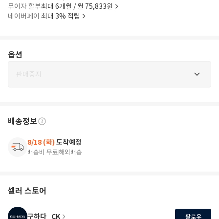
무이자 할부
최대 6개월 / 월 75,833원
네이버페이
최대 3% 적립
옵션
판매중지
배송정보
8/18 (화)
도착예정
배송비 무료
해외배송
셀러 스토어
구하다_CK
팔로우