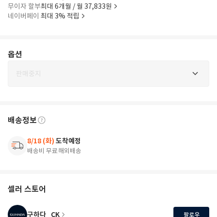
무이자 할부
최대 6개월 / 월 37,833원
네이버페이
최대 3% 적립
옵션
판매중지
배송정보
8/18 (화)
도착예정
배송비 무료
해외배송
셀러 스토어
구하다_CK
팔로우