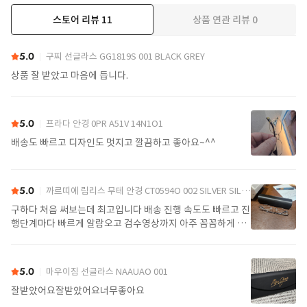
스토어 리뷰
11
상품 연관 리뷰
0
더보기
5.0
구찌 선글라스 GG1819S 001 BLACK GREY
상품 잘 받았고 마음에 듭니다.
5.0
프라다 안경 0PR A51V 14N1O1
배송도 빠르고 디자인도 멋지고 깔끔하고 좋아요~^^
5.0
까르띠에 림리스 무테 안경 CT0594O 002 SILVER SILVER TRANSPARENT
구하다 처음 써보는데 최고입니다 배송 진행 속도도 빠르고 진
행단계마다 빠르게 알람오고 검수영상까지 아주 꼼꼼하게 찍
어서 보내주셔서 싼가격에 편안하게 잘 구매했습니다. 또 구하
다에서 구매할게요
5.0
마우이짐 선글라스 NAAUAO 001
잘받았어요잘받았어요너무좋아요