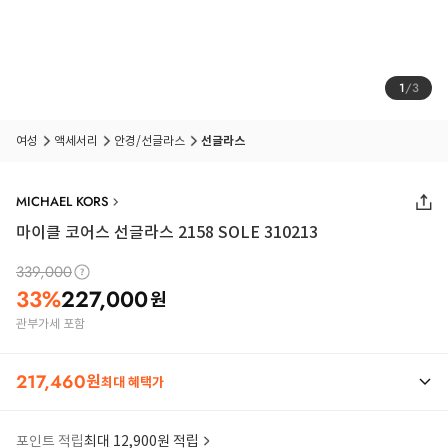
1
/
3
여성
액세서리
안경/선글라스
선글라스
MICHAEL KORS
마이클 코어스 선글라스 2158 SOLE 310213
339,000
33
%
227,000
원
관부가세 포함
217,460
원
최대 혜택가
포인트 적립
최대 12,900원 적립