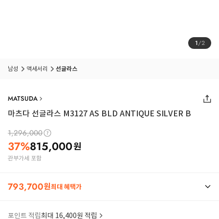
1
/
2
남성
액세서리
선글라스
MATSUDA
마츠다 선글라스 M3127 AS BLD ANTIQUE SILVER B
1,296,000
37
%
815,000
원
관부가세 포함
793,700
원
최대 혜택가
포인트 적립
최대 16,400원 적립