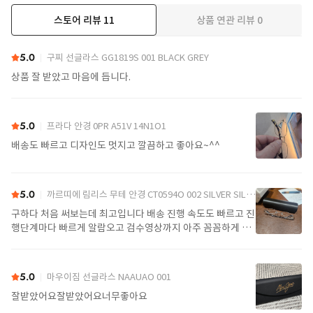
스토어 리뷰
11
상품 연관 리뷰
0
더보기
5.0
구찌 선글라스 GG1819S 001 BLACK GREY
상품 잘 받았고 마음에 듭니다.
5.0
프라다 안경 0PR A51V 14N1O1
배송도 빠르고 디자인도 멋지고 깔끔하고 좋아요~^^
5.0
까르띠에 림리스 무테 안경 CT0594O 002 SILVER SILVER TRANSPARENT
구하다 처음 써보는데 최고입니다 배송 진행 속도도 빠르고 진
행단계마다 빠르게 알람오고 검수영상까지 아주 꼼꼼하게 찍
어서 보내주셔서 싼가격에 편안하게 잘 구매했습니다. 또 구하
다에서 구매할게요
5.0
마우이짐 선글라스 NAAUAO 001
잘받았어요잘받았어요너무좋아요