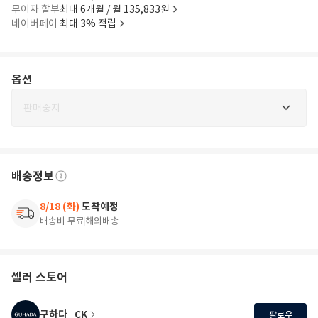
무이자 할부
최대 6개월 / 월 135,833원
네이버페이
최대 3% 적립
옵션
판매중지
배송정보
8/18 (화)
도착예정
배송비 무료
해외배송
셀러 스토어
구하다_CK
팔로우