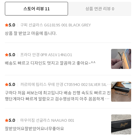
스토어 리뷰
11
상품 연관 리뷰
0
더보기
5.0
구찌 선글라스 GG1819S 001 BLACK GREY
상품 잘 받았고 마음에 듭니다.
5.0
프라다 안경 0PR A51V 14N1O1
배송도 빠르고 디자인도 멋지고 깔끔하고 좋아요~^^
5.0
까르띠에 림리스 무테 안경 CT0594O 002 SILVER SILVER TRANSPARENT
구하다 처음 써보는데 최고입니다 배송 진행 속도도 빠르고 진
행단계마다 빠르게 알람오고 검수영상까지 아주 꼼꼼하게 찍
어서 보내주셔서 싼가격에 편안하게 잘 구매했습니다. 또 구하
다에서 구매할게요
5.0
마우이짐 선글라스 NAAUAO 001
잘받았어요잘받았어요너무좋아요