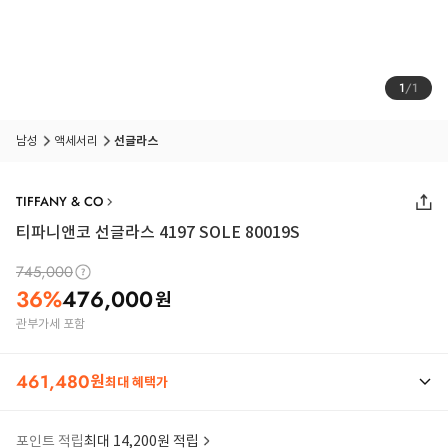
1
/
1
남성
액세서리
선글라스
TIFFANY & CO
티파니앤코 선글라스 4197 SOLE 80019S
745,000
36
%
476,000
원
관부가세 포함
461,480
원
최대 혜택가
포인트 적립
최대 14,200원 적립