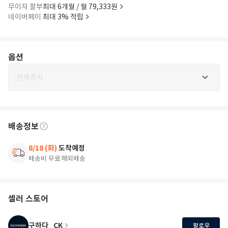
무이자 할부
최대 6개월 / 월 79,333원
네이버페이
최대 3% 적립
옵션
판매중지
배송정보
8/18 (화)
도착예정
배송비 무료
해외배송
셀러 스토어
구하다_CK
팔로우