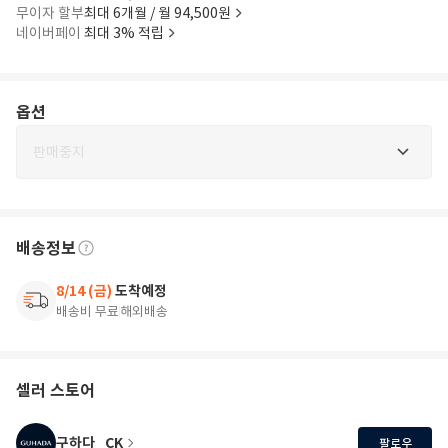
무이자 할부
최대 6개월 / 월 94,500원
네이버페이
최대 3% 적립
옵션
판매중지
배송정보
8/14 (금)
도착예정
배송비 무료
해외배송
셀러 스토어
구하다_CK
팔로우