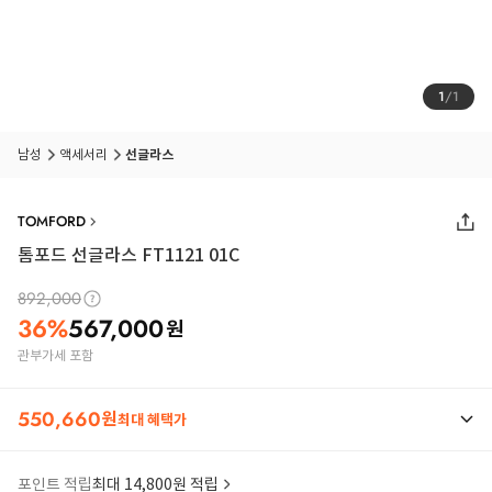
1
/
1
남성
액세서리
선글라스
TOMFORD
톰포드 선글라스 FT1121 01C
892,000
36
%
567,000
원
관부가세 포함
550,660
원
최대 혜택가
포인트 적립
최대 14,800원 적립