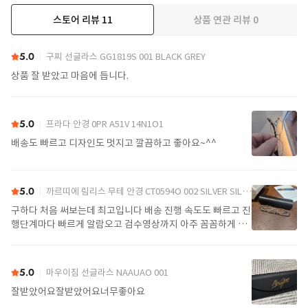
스토어 리뷰
11
상품 연관 리뷰
0
더보기
5.0
구찌 선글라스 GG1819S 001 BLACK GREY
상품 잘 받았고 마음에 듭니다.
5.0
프라다 안경 0PR A51V 14N1O1
배송도 빠르고 디자인도 멋지고 깔끔하고 좋아요~^^
5.0
까르띠에 림리스 무테 안경 CT0594O 002 SILVER SILVER TRANSPARENT
구하다 처음 써보는데 최고입니다 배송 진행 속도도 빠르고 진
행단계마다 빠르게 알람오고 검수영상까지 아주 꼼꼼하게 찍
어서 보내주셔서 싼가격에 편안하게 잘 구매했습니다. 또 구하
다에서 구매할게요
5.0
마우이짐 선글라스 NAAUAO 001
잘받았어요잘받았어요너무좋아요