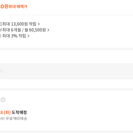
40
원
최대 혜택가
립
최대 13,600원 적립
부
최대 6개월 / 월 60,500원
이
최대 3% 적립
지
18 (화)
도착예정
송비 무료
해외배송