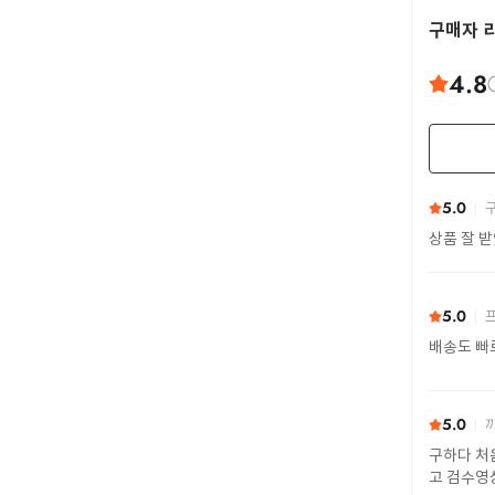
구매자 
4.8
5.0
구
상품 잘 
5.0
프
배송도 빠
5.0
까
구하다 처
고 검수영