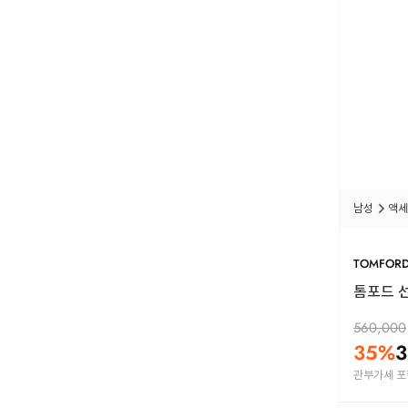
남성
액세
TOMFOR
톰포드 선
560,000
35
%
3
관부가세 포