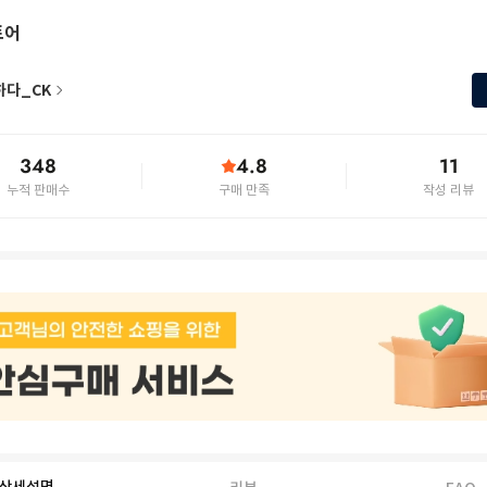
토어
하다_CK
348
4.8
11
누적 판매수
구매 만족
작성 리뷰