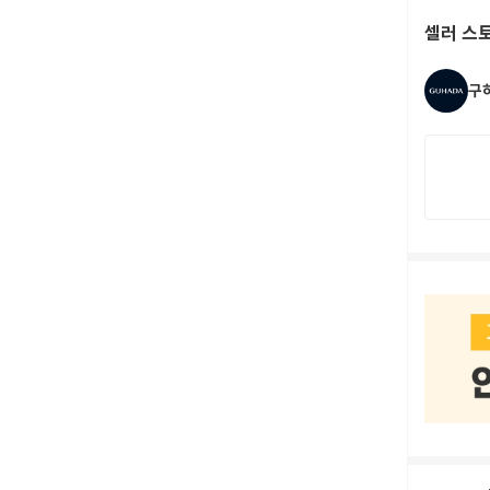
셀러 스
구