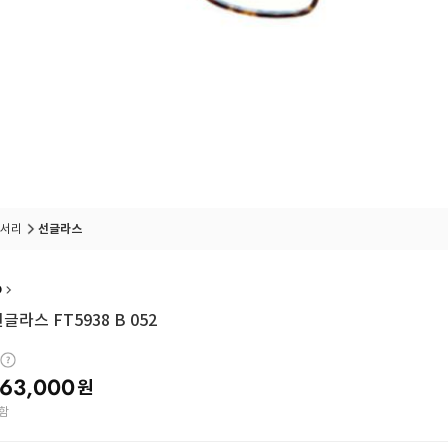
서리
선글라스
D
글라스 FT5938 B 052
63,000
원
함