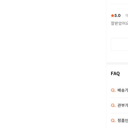
또 구하다
5.0
마
잘받았어
FAQ
Q.
배송기
Q.
관부가
Q.
정품인