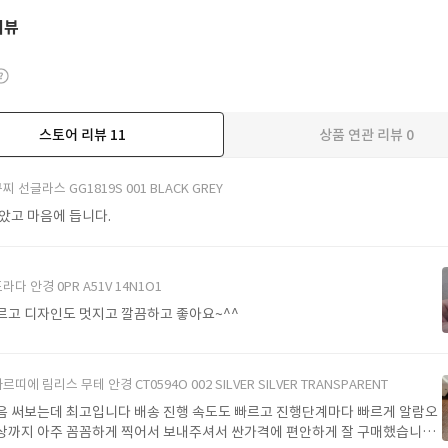
리뷰
스토어 리뷰
11
상품 연관 리뷰
0
더보기
찌 선글라스 GG1819S 001 BLACK GREY
받았고 마음에 듭니다.
라다 안경 0PR A51V 14N1O1
르고 디자인도 멋지고 깔끔하고 좋아요~^^
르띠에 림리스 무테 안경 CT0594O 002 SILVER SILVER TRANSPARENT
음 써보는데 최고입니다 배송 진행 속도도 빠르고 진행단계마다 빠르게 알람오
상까지 아주 꼼꼼하게 찍어서 보내주셔서 싼가격에 편안하게 잘 구매했습니다.