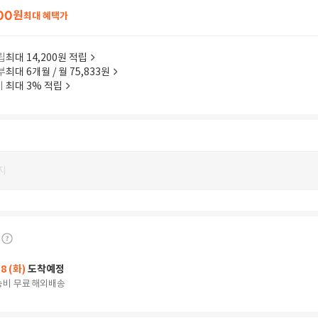
00
원
최대 혜택가
립
최대 14,200원 적립
부
최대 6개월 / 월 75,833원
이
최대 3% 적립
지
18 (화)
도착예정
송비 무료
해외배송