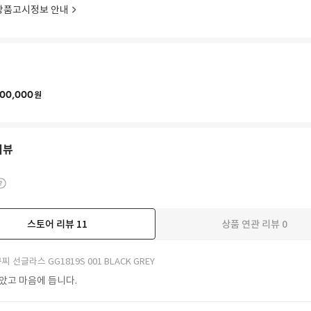
상품고시정보 안내
00,000
원
리뷰
스토어 리뷰
11
상품 연관 리뷰
0
더보기
찌 선글라스 GG1819S 001 BLACK GREY
받았고 마음에 듭니다.