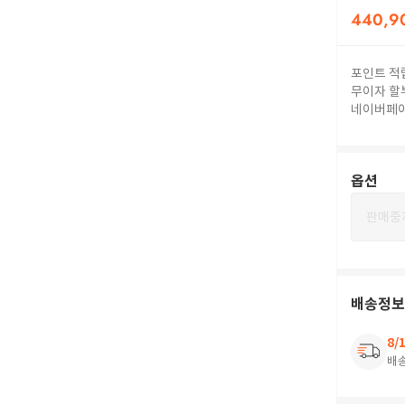
440,9
포인트 적
무이자 할
네이버페
옵션
판매중
배송정보
8/
배