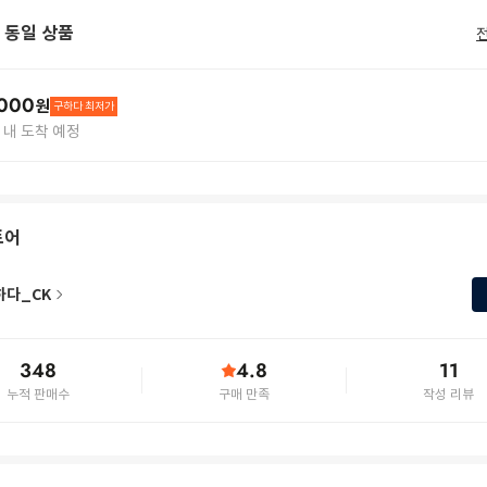
 동일 상품
000
원
구하다 최저가
일 내 도착 예정
토어
하다_CK
348
4.8
11
누적 판매수
구매 만족
작성 리뷰