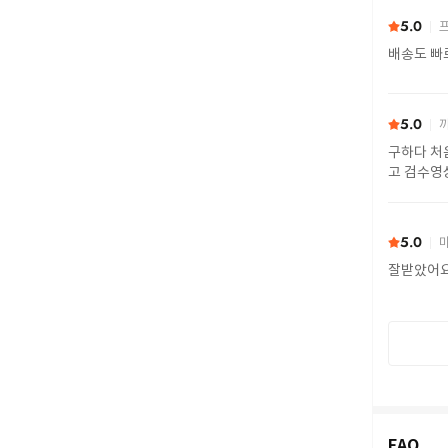
5.0
프
배송도 빠
5.0
까
구하다 처
고 검수영
또 구하다
5.0
마
잘받았어
FAQ