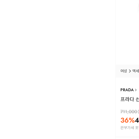
여성
액세
PRADA
프라다 선
711,000
36
%
4
관부가세 포