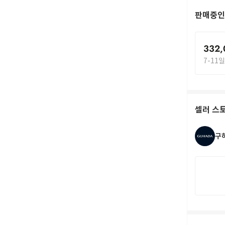
판매중인
332,
7-11
셀러 스
구