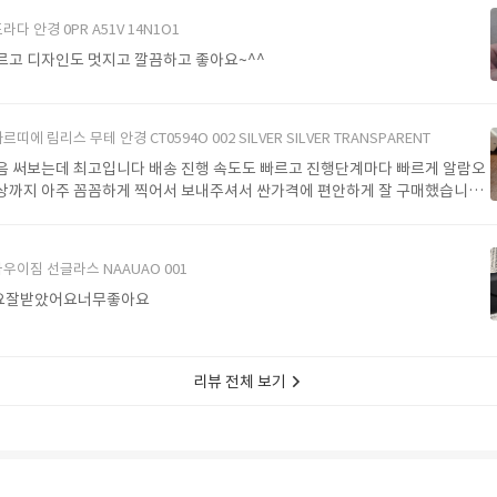
라다 안경 0PR A51V 14N1O1
르고 디자인도 멋지고 깔끔하고 좋아요~^^
르띠에 림리스 무테 안경 CT0594O 002 SILVER SILVER TRANSPARENT
음 써보는데 최고입니다 배송 진행 속도도 빠르고 진행단계마다 빠르게 알람오
상까지 아주 꼼꼼하게 찍어서 보내주셔서 싼가격에 편안하게 잘 구매했습니다.
에서 구매할게요
우이짐 선글라스 NAAUAO 001
요잘받았어요너무좋아요
리뷰 전체 보기