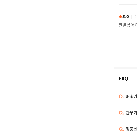
또 구하다
5.0
마
잘받았어
FAQ
Q.
배송기
Q.
관부가
Q.
정품인