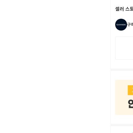
셀러 스
구