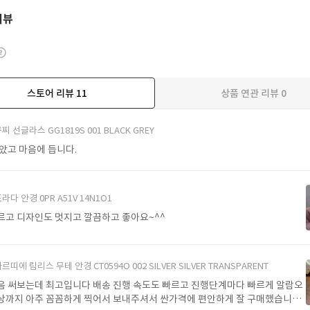
리뷰
스토어 리뷰
11
상품 연관 리뷰
0
더보기
찌 선글라스 GG1819S 001 BLACK GREY
받았고 마음에 듭니다.
라다 안경 0PR A51V 14N1O1
르고 디자인도 멋지고 깔끔하고 좋아요~^^
르띠에 림리스 무테 안경 CT0594O 002 SILVER SILVER TRANSPARENT
음 써보는데 최고입니다 배송 진행 속도도 빠르고 진행단계마다 빠르게 알람오
상까지 아주 꼼꼼하게 찍어서 보내주셔서 싼가격에 편안하게 잘 구매했습니다.