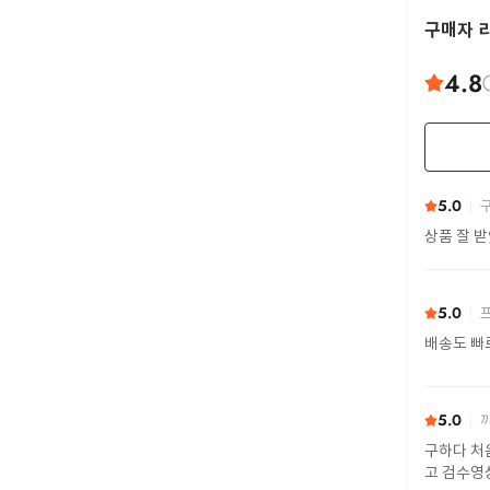
구매자 
4.8
5.0
구
상품 잘 
5.0
프
배송도 빠
5.0
까
구하다 처
고 검수영