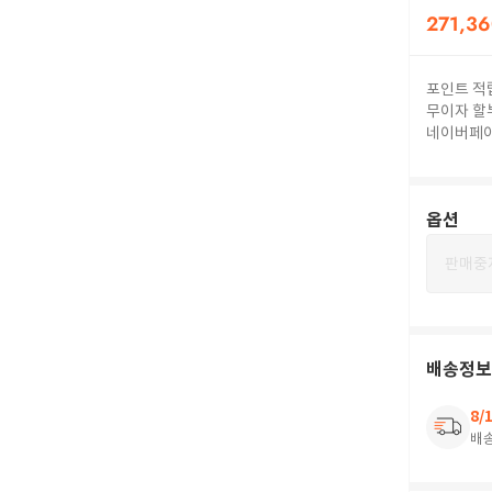
271,3
포인트 적
무이자 할
네이버페
옵션
판매중
배송정보
8/
배