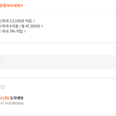
60
원
최대 혜택가
립
최대 13,100원 적립
부
최대 6개월 / 월 47,000원
이
최대 3% 적립
지
18 (화)
도착예정
송비 무료
해외배송