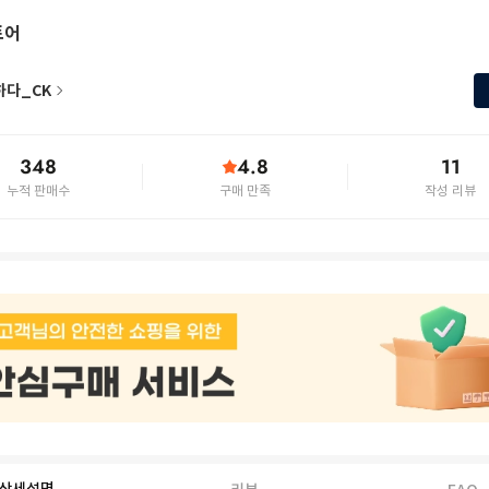
토어
하다_CK
348
4.8
11
누적 판매수
구매 만족
작성 리뷰