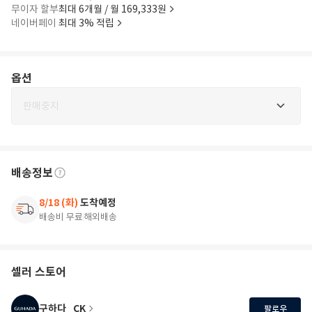
무이자 할부
최대 6개월 / 월 169,333원
네이버페이
최대 3% 적립
옵션
판매중지
배송정보
8/18 (화)
도착예정
배송비 무료
해외배송
셀러 스토어
구하다_CK
팔로우