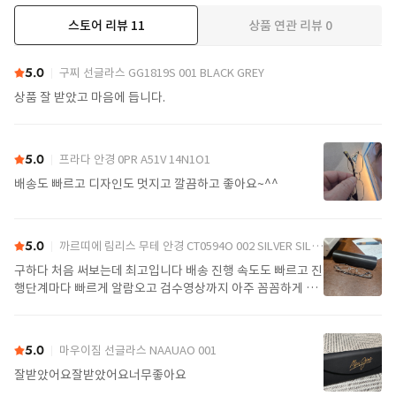
스토어 리뷰
11
상품 연관 리뷰
0
더보기
5.0
구찌 선글라스 GG1819S 001 BLACK GREY
상품 잘 받았고 마음에 듭니다.
5.0
프라다 안경 0PR A51V 14N1O1
배송도 빠르고 디자인도 멋지고 깔끔하고 좋아요~^^
5.0
까르띠에 림리스 무테 안경 CT0594O 002 SILVER SILVER TRANSPARENT
구하다 처음 써보는데 최고입니다 배송 진행 속도도 빠르고 진
행단계마다 빠르게 알람오고 검수영상까지 아주 꼼꼼하게 찍
어서 보내주셔서 싼가격에 편안하게 잘 구매했습니다. 또 구하
다에서 구매할게요
5.0
마우이짐 선글라스 NAAUAO 001
잘받았어요잘받았어요너무좋아요