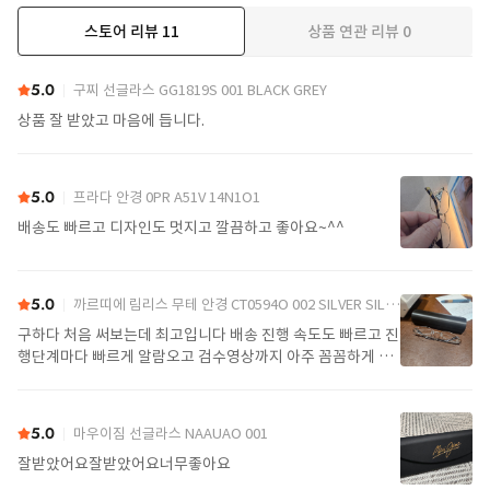
스토어 리뷰
11
상품 연관 리뷰
0
더보기
5.0
구찌 선글라스 GG1819S 001 BLACK GREY
상품 잘 받았고 마음에 듭니다.
5.0
프라다 안경 0PR A51V 14N1O1
배송도 빠르고 디자인도 멋지고 깔끔하고 좋아요~^^
5.0
까르띠에 림리스 무테 안경 CT0594O 002 SILVER SILVER TRANSPARENT
구하다 처음 써보는데 최고입니다 배송 진행 속도도 빠르고 진
행단계마다 빠르게 알람오고 검수영상까지 아주 꼼꼼하게 찍
어서 보내주셔서 싼가격에 편안하게 잘 구매했습니다. 또 구하
다에서 구매할게요
5.0
마우이짐 선글라스 NAAUAO 001
잘받았어요잘받았어요너무좋아요