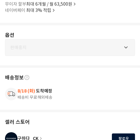
무이자 할부
최대 6개월 / 월 63,500원
네이버페이
최대 3% 적립
옵션
판매중지
배송정보
8/18 (화)
도착예정
배송비 무료
해외배송
셀러 스토어
구하다_CK
팔로우