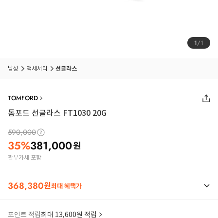
1
/
1
남성
액세서리
선글라스
TOMFORD
톰포드 선글라스 FT1030 20G
590,000
35
%
381,000
원
관부가세 포함
368,380
원
최대 혜택가
포인트 적립
최대 13,600원 적립