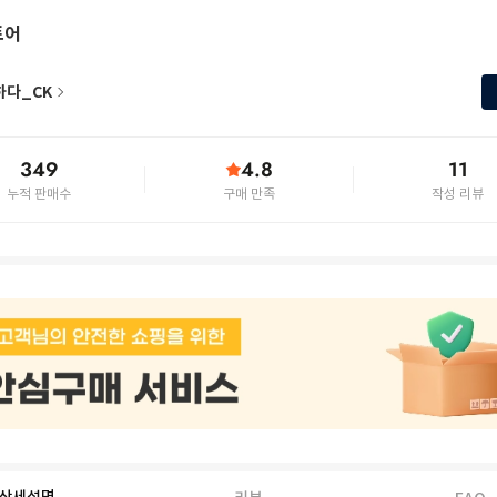
토어
하다_CK
349
4.8
11
누적 판매수
구매 만족
작성 리뷰