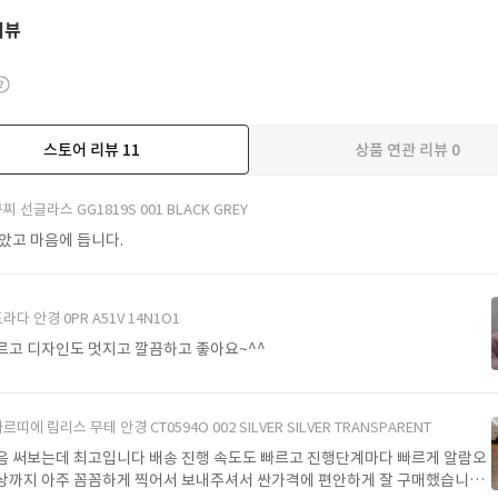
리뷰
스토어 리뷰
11
상품 연관 리뷰
0
더보기
찌 선글라스 GG1819S 001 BLACK GREY
받았고 마음에 듭니다.
라다 안경 0PR A51V 14N1O1
르고 디자인도 멋지고 깔끔하고 좋아요~^^
르띠에 림리스 무테 안경 CT0594O 002 SILVER SILVER TRANSPARENT
음 써보는데 최고입니다 배송 진행 속도도 빠르고 진행단계마다 빠르게 알람오
상까지 아주 꼼꼼하게 찍어서 보내주셔서 싼가격에 편안하게 잘 구매했습니다.