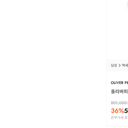
남성
액세
OLIVER P
올리버피플
801,000
36
%
5
관부가세 포