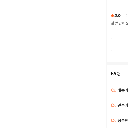
또 구하다
5.0
마
잘받았어
FAQ
Q.
배송기
Q.
관부가
Q.
정품인