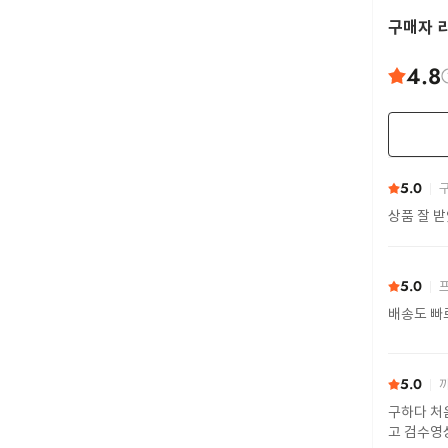
구매자 
4.8
5.0
구
상품 잘 
5.0
프
배송도 빠
5.0
까
구하다 처
고 검수영