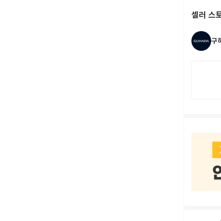
셀러 스
구