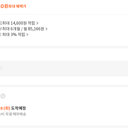
80
원
최대 혜택가
립
최대 14,600원 적립
부
최대 6개월 / 월 85,166원
이
최대 3% 적립
지
18 (화)
도착예정
송비 무료
해외배송