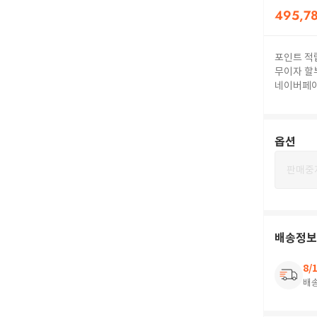
495,7
포인트 적
무이자 할
네이버페
옵션
판매중
배송정보
8/
배