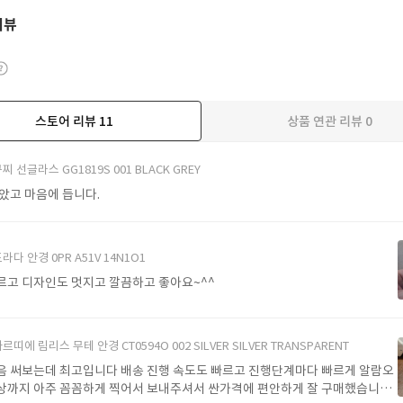
리뷰
스토어 리뷰
11
상품 연관 리뷰
0
더보기
찌 선글라스 GG1819S 001 BLACK GREY
받았고 마음에 듭니다.
라다 안경 0PR A51V 14N1O1
르고 디자인도 멋지고 깔끔하고 좋아요~^^
르띠에 림리스 무테 안경 CT0594O 002 SILVER SILVER TRANSPARENT
음 써보는데 최고입니다 배송 진행 속도도 빠르고 진행단계마다 빠르게 알람오
상까지 아주 꼼꼼하게 찍어서 보내주셔서 싼가격에 편안하게 잘 구매했습니다.