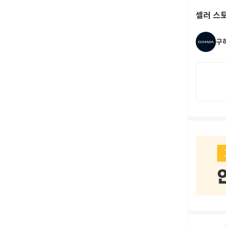
셀러 스
구