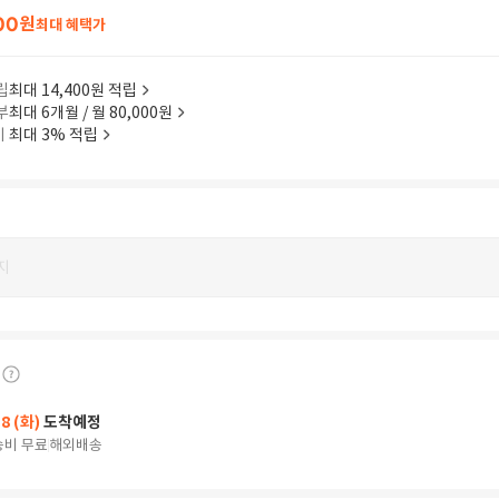
00
원
최대 혜택가
립
최대 14,400원 적립
부
최대 6개월 / 월 80,000원
이
최대 3% 적립
지
18 (화)
도착예정
송비 무료
해외배송