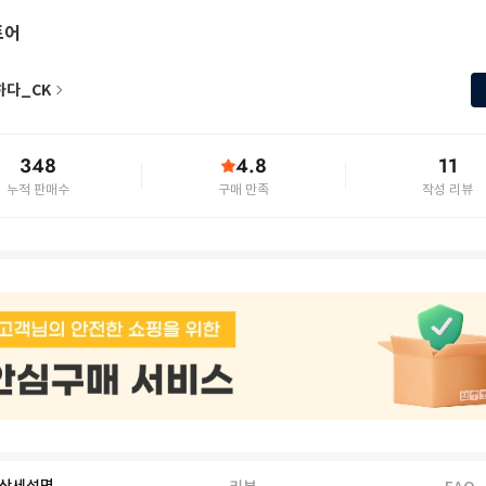
토어
하다_CK
348
4.8
11
누적 판매수
구매 만족
작성 리뷰