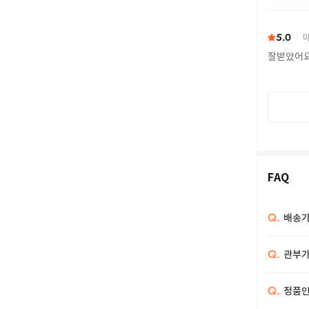
또 구하다
5.0
마
잘받았어
FAQ
Q.
배송기
Q.
관부가
Q.
정품인