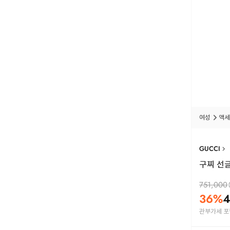
여성
액세
GUCCI
구찌 선글
751,000
36
%
4
관부가세 포