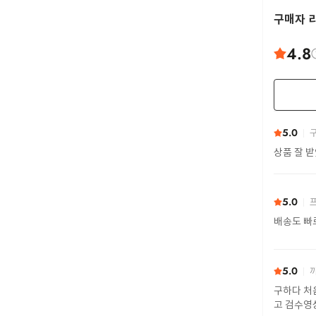
구매자 
4.8
5.0
구
상품 잘 
5.0
프
배송도 빠
5.0
까
구하다 처
고 검수영