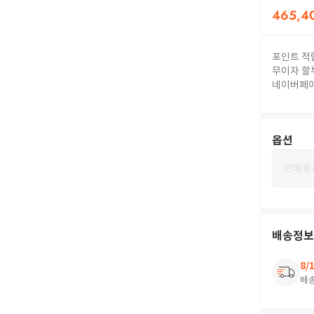
465,4
포인트 적
무이자 할
네이버페
옵션
판매중
배송정보
8/
배