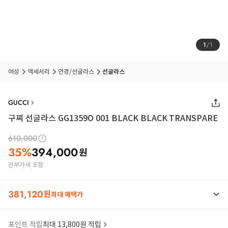
1
/
1
여성
액세서리
안경/선글라스
선글라스
GUCCI
구찌 선글라스 GG1359O 001 BLACK BLACK TRANSPARE
610,000
35
%
394,000
원
관부가세 포함
381,120
원
최대 혜택가
포인트 적립
최대 13,800원 적립