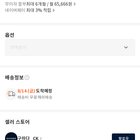
무이자 할부
최대 6개월 / 월 65,666원
네이버페이
최대 3% 적립
옵션
판매중지
배송정보
8/14 (금)
도착예정
배송비 무료
해외배송
셀러 스토어
구하다_CK
팔로우