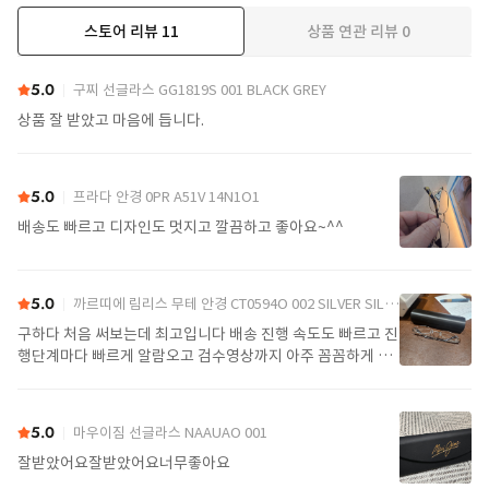
스토어 리뷰
11
상품 연관 리뷰
0
더보기
5.0
구찌 선글라스 GG1819S 001 BLACK GREY
상품 잘 받았고 마음에 듭니다.
5.0
프라다 안경 0PR A51V 14N1O1
배송도 빠르고 디자인도 멋지고 깔끔하고 좋아요~^^
5.0
까르띠에 림리스 무테 안경 CT0594O 002 SILVER SILVER TRANSPARENT
구하다 처음 써보는데 최고입니다 배송 진행 속도도 빠르고 진
행단계마다 빠르게 알람오고 검수영상까지 아주 꼼꼼하게 찍
어서 보내주셔서 싼가격에 편안하게 잘 구매했습니다. 또 구하
다에서 구매할게요
5.0
마우이짐 선글라스 NAAUAO 001
잘받았어요잘받았어요너무좋아요