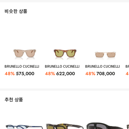
비슷한 상품
BRUNELLO CUCINELLI
BRUNELLO CUCINELLI
BRUNELLO CUCINELLI
B
48
%
575,000
48
%
622,000
48
%
708,000
4
추천 상품