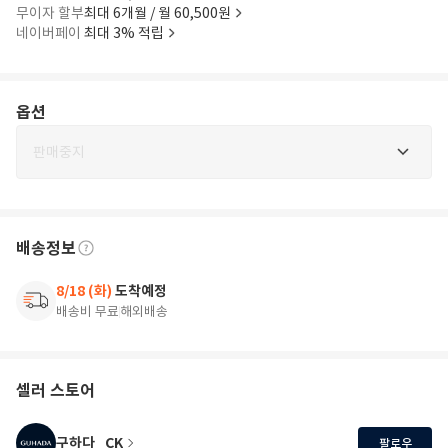
무이자 할부
최대 6개월 / 월 60,500원
네이버페이
최대 3% 적립
옵션
판매중지
배송정보
8/18 (화)
도착예정
배송비 무료
해외배송
셀러 스토어
구하다_CK
팔로우