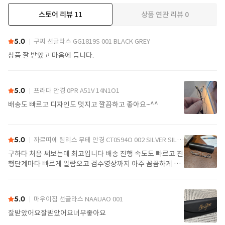
스토어 리뷰
11
상품 연관 리뷰
0
더보기
5.0
구찌 선글라스 GG1819S 001 BLACK GREY
상품 잘 받았고 마음에 듭니다.
5.0
프라다 안경 0PR A51V 14N1O1
배송도 빠르고 디자인도 멋지고 깔끔하고 좋아요~^^
5.0
까르띠에 림리스 무테 안경 CT0594O 002 SILVER SILVER TRANSPARENT
구하다 처음 써보는데 최고입니다 배송 진행 속도도 빠르고 진
행단계마다 빠르게 알람오고 검수영상까지 아주 꼼꼼하게 찍
어서 보내주셔서 싼가격에 편안하게 잘 구매했습니다. 또 구하
다에서 구매할게요
5.0
마우이짐 선글라스 NAAUAO 001
잘받았어요잘받았어요너무좋아요