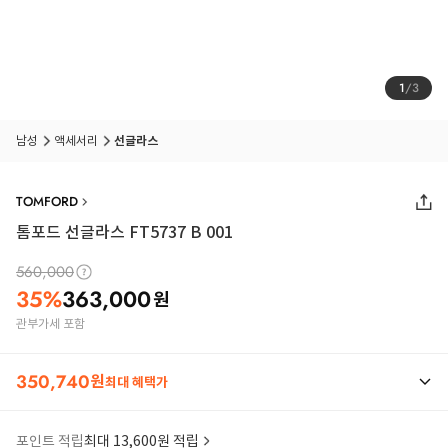
1
/
3
남성
액세서리
선글라스
TOMFORD
톰포드 선글라스 FT5737 B 001
560,000
35
%
363,000
원
관부가세 포함
350,740
원
최대 혜택가
포인트 적립
최대 13,600원 적립