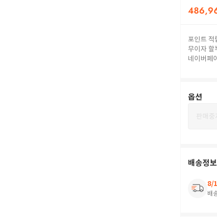
486,9
포인트 적
무이자 할
네이버페
옵션
판매중
배송정보
8/
배