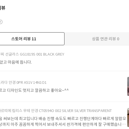
리뷰
스토어 리뷰
11
상품 연관 리뷰
0
더보기
찌 선글라스 GG1819S 001 BLACK GREY
받았고 마음에 듭니다.
라다 안경 0PR A51V 14N1O1
르고 디자인도 멋지고 깔끔하고 좋아요~^^
르띠에 림리스 무테 안경 CT0594O 002 SILVER SILVER TRANSPARENT
음 써보는데 최고입니다 배송 진행 속도도 빠르고 진행단계마다 빠르게 알람오
상까지 아주 꼼꼼하게 찍어서 보내주셔서 싼가격에 편안하게 잘 구매했습니다.