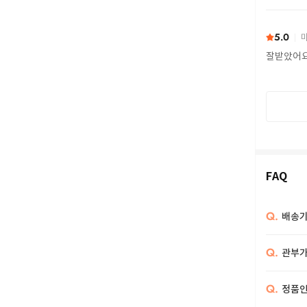
또 구하다
5.0
마
잘받았어
FAQ
Q.
배송기
Q.
관부가
Q.
정품인