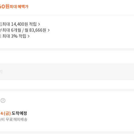
60
원
최대 혜택가
립
최대 14,400원 적립
부
최대 6개월 / 월 83,666원
이
최대 3% 적립
지
14 (금)
도착예정
송비 무료
해외배송