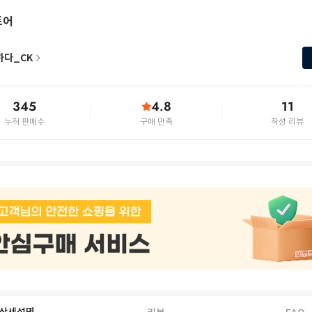
토어
하다_CK
345
4.8
11
누적 판매수
구매 만족
작성 리뷰