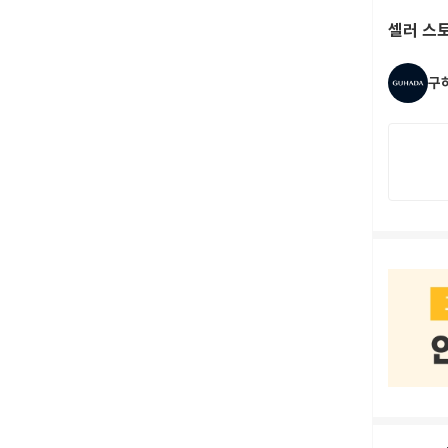
셀러 스
구