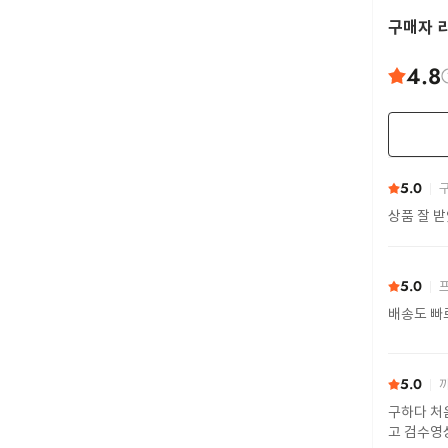
구매자 
4.8
5.0
구
상품 잘 
5.0
프
배송도 빠
5.0
까
구하다 처
고 검수영