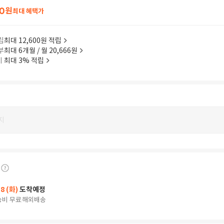
0
원
최대 혜택가
립
최대 12,600원 적립
부
최대 6개월 / 월 20,666원
이
최대 3% 적립
지
18 (화)
도착예정
송비 무료
해외배송