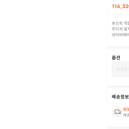
116,52
포인트 적
무이자 할
네이버페
옵션
판매중
배송정보
8/
배