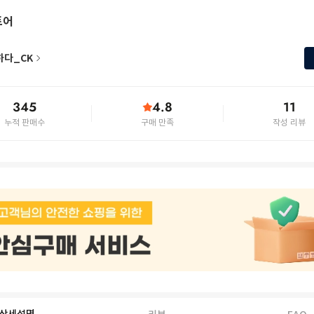
토어
하다_CK
345
4.8
11
누적 판매수
구매 만족
작성 리뷰