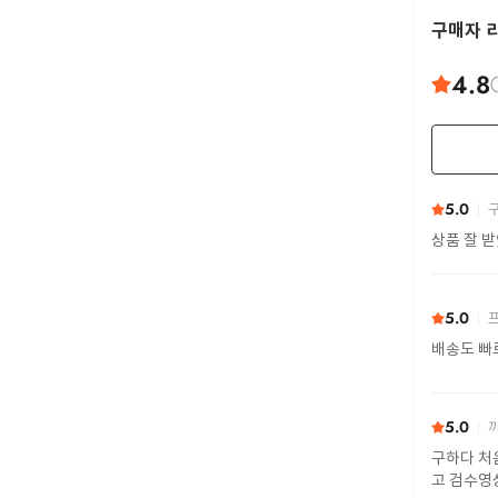
구매자 
4.8
5.0
구
상품 잘 
5.0
프
배송도 빠
5.0
까
구하다 처
고 검수영