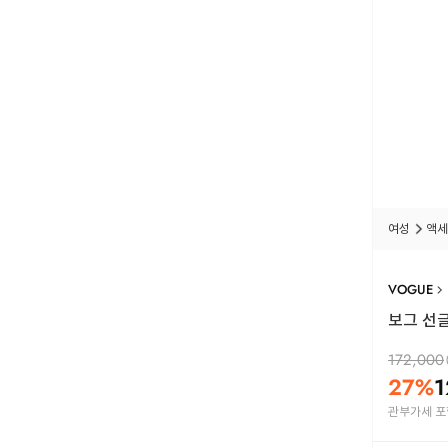
여성
액세
VOGUE
보그 선글라
172,000
27
%
1
관부가세 포