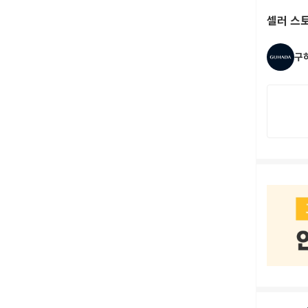
셀러 스
구