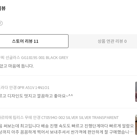
리뷰
스토어 리뷰
11
상품 연관 리뷰
0
더보기
찌 선글라스 GG1819S 001 BLACK GREY
받았고 마음에 듭니다.
라다 안경 0PR A51V 14N1O1
르고 디자인도 멋지고 깔끔하고 좋아요~^^
르띠에 림리스 무테 안경 CT0594O 002 SILVER SILVER TRANSPARENT
음 써보는데 최고입니다 배송 진행 속도도 빠르고 진행단계마다 빠르게 알람오
상까지 아주 꼼꼼하게 찍어서 보내주셔서 싼가격에 편안하게 잘 구매했습니다.