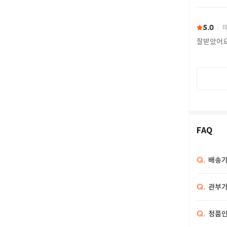
또 구하다
5.0
마
잘받았어
FAQ
Q.
배송기
Q.
관부가
Q.
정품인