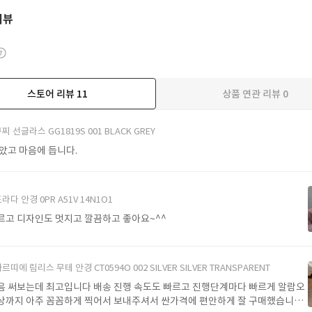
리뷰
스토어 리뷰
11
상품 연관 리뷰
0
더보기
찌 선글라스 GG1819S 001 BLACK GREY
받았고 마음에 듭니다.
라다 안경 0PR A51V 14N1O1
르고 디자인도 멋지고 깔끔하고 좋아요~^^
르띠에 림리스 무테 안경 CT0594O 002 SILVER SILVER TRANSPARENT
음 써보는데 최고입니다 배송 진행 속도도 빠르고 진행단계마다 빠르게 알람오
상까지 아주 꼼꼼하게 찍어서 보내주셔서 싼가격에 편안하게 잘 구매했습니다.