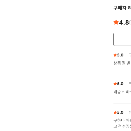
구매자 
4.8
5.0
구
상품 잘 
5.0
프
배송도 빠
5.0
까
구하다 처
고 검수영