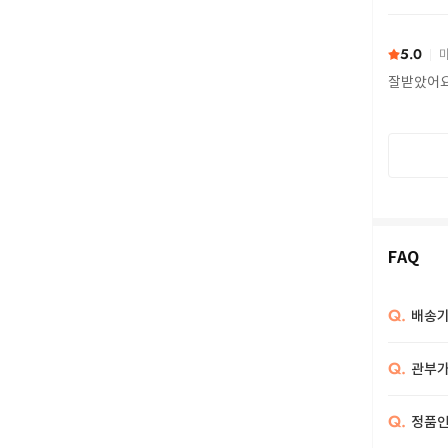
또 구하다
5.0
마
잘받았어
FAQ
Q.
배송기
Q.
관부가
Q.
정품인