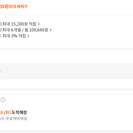
20
원
최대 혜택가
립
최대 15,200원 적립
부
최대 6개월 / 월 100,666원
이
최대 3% 적립
지
18 (화)
도착예정
송비 무료
해외배송