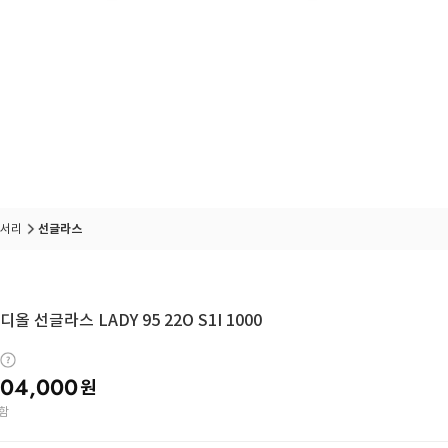
서리
선글라스
올 선글라스 LADY 95 22O S1I 1000
04,000
원
함