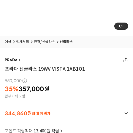
1
/
3
여성
액세서리
안경/선글라스
선글라스
PRADA
프라다 선글라스 19WV VISTA 1AB1O1
550,000
35
%
357,000
원
관부가세 포함
344,860
원
최대 혜택가
포인트 적립
최대 13,400원 적립