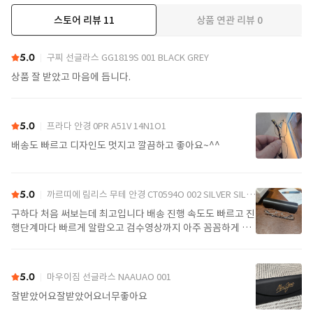
스토어 리뷰
11
상품 연관 리뷰
0
더보기
5.0
구찌 선글라스 GG1819S 001 BLACK GREY
상품 잘 받았고 마음에 듭니다.
5.0
프라다 안경 0PR A51V 14N1O1
배송도 빠르고 디자인도 멋지고 깔끔하고 좋아요~^^
5.0
까르띠에 림리스 무테 안경 CT0594O 002 SILVER SILVER TRANSPARENT
구하다 처음 써보는데 최고입니다 배송 진행 속도도 빠르고 진
행단계마다 빠르게 알람오고 검수영상까지 아주 꼼꼼하게 찍
어서 보내주셔서 싼가격에 편안하게 잘 구매했습니다. 또 구하
다에서 구매할게요
5.0
마우이짐 선글라스 NAAUAO 001
잘받았어요잘받았어요너무좋아요