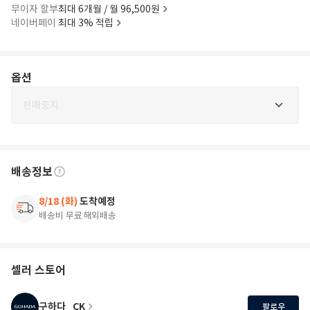
무이자 할부
최대 6개월 / 월 96,500원
네이버페이
최대 3% 적립
옵션
판매중지
배송정보
8/18 (화)
도착예정
배송비 무료
해외배송
셀러 스토어
구하다_CK
팔로우