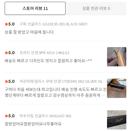
스토어 리뷰
11
상품 연관 리뷰
0
더보기
5.0
구찌 선글라스 GG1819S 001 BLACK GREY
상품 잘 받았고 마음에 듭니다.
5.0
프라다 안경 0PR A51V 14N1O1
배송도 빠르고 디자인도 멋지고 깔끔하고 좋아요~^^
5.0
까르띠에 림리스 무테 안경 CT0594O 002 SILVER SILVER TRANSPARENT
구하다 처음 써보는데 최고입니다 배송 진행 속도도 빠르고 진
행단계마다 빠르게 알람오고 검수영상까지 아주 꼼꼼하게 찍
어서 보내주셔서 싼가격에 편안하게 잘 구매했습니다. 또 구하
다에서 구매할게요
5.0
마우이짐 선글라스 NAAUAO 001
잘받았어요잘받았어요너무좋아요