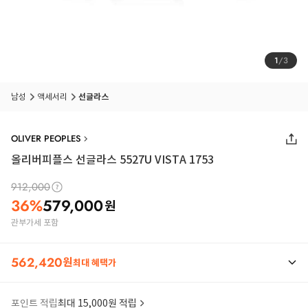
1
/
3
남성
액세서리
선글라스
OLIVER PEOPLES
올리버피플스 선글라스 5527U VISTA 1753
912,000
36
%
579,000
원
관부가세 포함
562,420
원
최대 혜택가
포인트 적립
최대 15,000원 적립