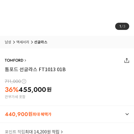
1
/
3
남성
액세서리
선글라스
TOMFORD
톰포드 선글라스 FT1013 01B
711,000
36
%
455,000
원
관부가세 포함
440,900
원
최대 혜택가
포인트 적립
최대 14,200원 적립