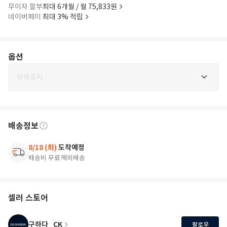
무이자 할부
최대 6개월 / 월 75,833원
네이버페이
최대 3% 적립
옵션
판매중지
배송정보
8/18 (화)
도착예정
배송비 무료
해외배송
셀러 스토어
구하다_CK
팔로우