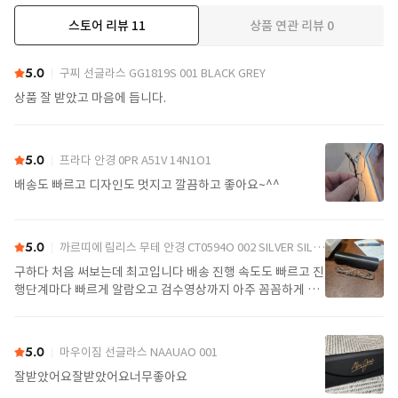
스토어 리뷰
11
상품 연관 리뷰
0
더보기
5.0
구찌 선글라스 GG1819S 001 BLACK GREY
상품 잘 받았고 마음에 듭니다.
5.0
프라다 안경 0PR A51V 14N1O1
배송도 빠르고 디자인도 멋지고 깔끔하고 좋아요~^^
5.0
까르띠에 림리스 무테 안경 CT0594O 002 SILVER SILVER TRANSPARENT
구하다 처음 써보는데 최고입니다 배송 진행 속도도 빠르고 진
행단계마다 빠르게 알람오고 검수영상까지 아주 꼼꼼하게 찍
어서 보내주셔서 싼가격에 편안하게 잘 구매했습니다. 또 구하
다에서 구매할게요
5.0
마우이짐 선글라스 NAAUAO 001
잘받았어요잘받았어요너무좋아요