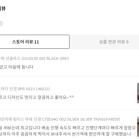
리뷰
스토어 리뷰
11
상품 연관 리뷰
0
더보기
찌 선글라스 GG1819S 001 BLACK GREY
받았고 마음에 듭니다.
라다 안경 0PR A51V 14N1O1
르고 디자인도 멋지고 깔끔하고 좋아요~^^
르띠에 림리스 무테 안경 CT0594O 002 SILVER SILVER TRANSPARENT
음 써보는데 최고입니다 배송 진행 속도도 빠르고 진행단계마다 빠르게 알람오
상까지 아주 꼼꼼하게 찍어서 보내주셔서 싼가격에 편안하게 잘 구매했습니다.