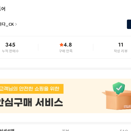
토어
하다_CK
345
4.8
11
누적 판매수
구매 만족
작성 리뷰