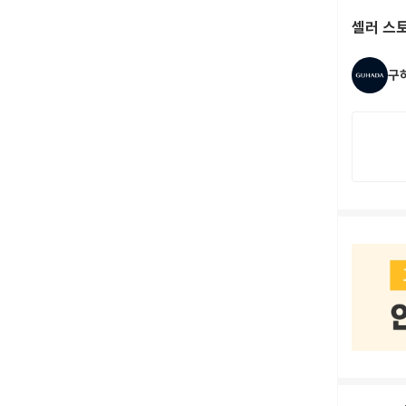
셀러 스
구