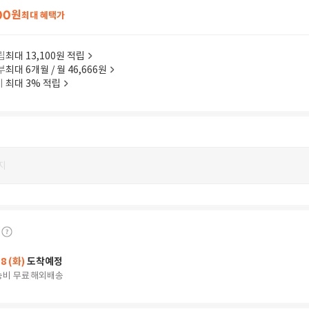
00
원
최대 혜택가
립
최대 13,100원 적립
부
최대 6개월 / 월 46,666원
이
최대 3% 적립
지
18 (화)
도착예정
송비 무료
해외배송