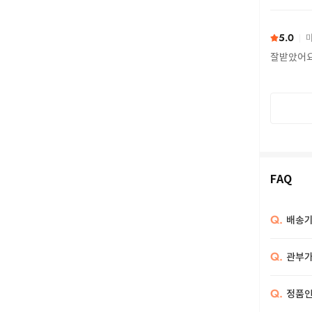
또 구하다
5.0
마
잘받았어
FAQ
Q.
배송기
Q.
관부가
Q.
정품인