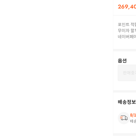
269,4
포인트 적
무이자 할
네이버페
옵션
판매중
배송정보
8/
배