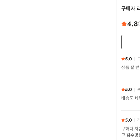
구매자 
4.8
5.0
구
상품 잘 
5.0
프
배송도 빠
5.0
까
구하다 처
고 검수영