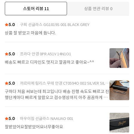
스토어 리뷰
11
상품 연관 리뷰
0
더보기
5.0
구찌 선글라스 GG1819S 001 BLACK GREY
상품 잘 받았고 마음에 듭니다.
5.0
프라다 안경 0PR A51V 14N1O1
배송도 빠르고 디자인도 멋지고 깔끔하고 좋아요~^^
5.0
까르띠에 림리스 무테 안경 CT0594O 002 SILVER SILVER TRANSPARENT
구하다 처음 써보는데 최고입니다 배송 진행 속도도 빠르고 진
행단계마다 빠르게 알람오고 검수영상까지 아주 꼼꼼하게 찍
어서 보내주셔서 싼가격에 편안하게 잘 구매했습니다. 또 구하
다에서 구매할게요
5.0
마우이짐 선글라스 NAAUAO 001
잘받았어요잘받았어요너무좋아요