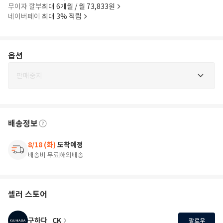
무이자 할부
최대 6개월 / 월 73,833원
네이버페이
최대 3% 적립
옵션
판매중지
배송정보
8/18 (화)
도착예정
배송비 무료
해외배송
셀러 스토어
구하다_CK
팔로우