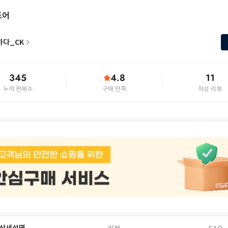
토어
하다_CK
345
4.8
11
누적 판매수
구매 만족
작성 리뷰