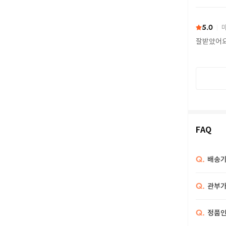
또 구하다
5.0
마
잘받았어
FAQ
Q.
배송기
Q.
관부가
Q.
정품인