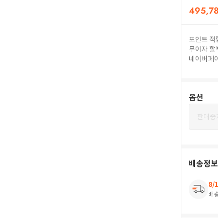
495,7
포인트 적
무이자 할
네이버페
옵션
판매중
배송정보
8/
배