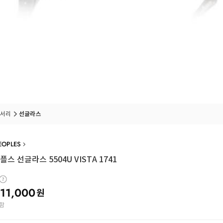
서리
선글라스
EOPLES
스 선글라스 5504U VISTA 1741
11,000
원
함