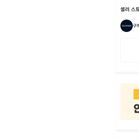
셀러 스
구