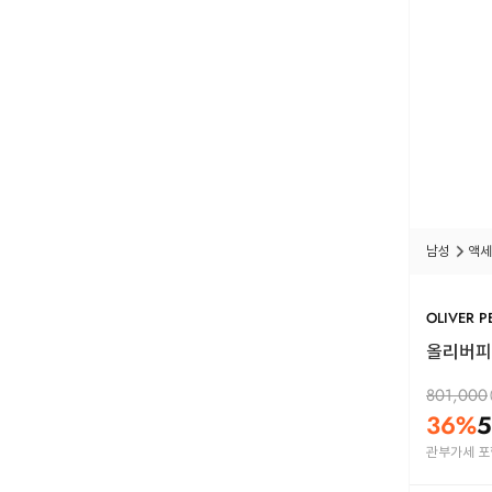
남성
액세
OLIVER P
올리버피플
801,000
36
%
5
관부가세 포