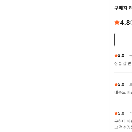
구매자 
4.8
5.0
구
상품 잘 
5.0
프
배송도 빠
5.0
까
구하다 처
고 검수영