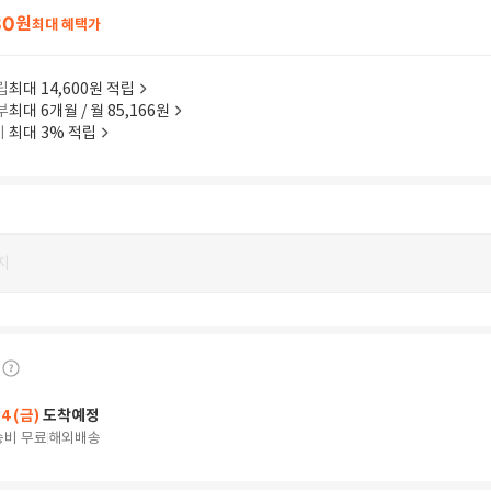
80
원
최대 혜택가
립
최대 14,600원 적립
부
최대 6개월 / 월 85,166원
이
최대 3% 적립
지
14 (금)
도착예정
송비 무료
해외배송