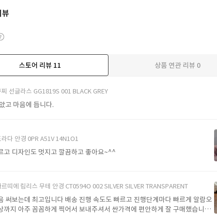
리뷰
스토어 리뷰
11
상품 연관 리뷰
0
더보기
찌 선글라스 GG1819S 001 BLACK GREY
받았고 마음에 듭니다.
라다 안경 0PR A51V 14N1O1
르고 디자인도 멋지고 깔끔하고 좋아요~^^
르띠에 림리스 무테 안경 CT0594O 002 SILVER SILVER TRANSPARENT
음 써보는데 최고입니다 배송 진행 속도도 빠르고 진행단계마다 빠르게 알람오
상까지 아주 꼼꼼하게 찍어서 보내주셔서 싼가격에 편안하게 잘 구매했습니다.