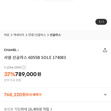
1
/
3
여성
액세서리
안경/선글라스
선글라스
CHANEL
샤넬 선글라스 6055B SOLE 174083
1,254,000
37
%
789,000
원
관부가세 포함
768,220
원
최대 혜택가
포인트 적립
최대 16,400원 적립