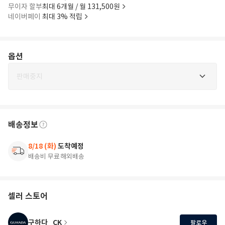
무이자 할부
최대 6개월 / 월 131,500원
네이버페이
최대 3% 적립
옵션
판매중지
배송정보
8/18 (화)
도착예정
배송비 무료
해외배송
셀러 스토어
구하다_CK
팔로우