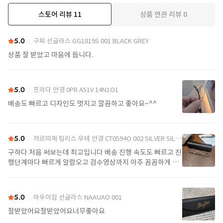
스토어 리뷰
11
상품 연관 리뷰
0
더보기
5.0
구찌 선글라스 GG1819S 001 BLACK GREY
상품 잘 받았고 마음에 듭니다.
5.0
프라다 안경 0PR A51V 14N1O1
배송도 빠르고 디자인도 멋지고 깔끔하고 좋아요~^^
5.0
까르띠에 림리스 무테 안경 CT0594O 002 SILVER SILVER TRANSPARENT
구하다 처음 써보는데 최고입니다 배송 진행 속도도 빠르고 진
행단계마다 빠르게 알람오고 검수영상까지 아주 꼼꼼하게 찍
어서 보내주셔서 싼가격에 편안하게 잘 구매했습니다. 또 구하
다에서 구매할게요
5.0
마우이짐 선글라스 NAAUAO 001
잘받았어요잘받았어요너무좋아요