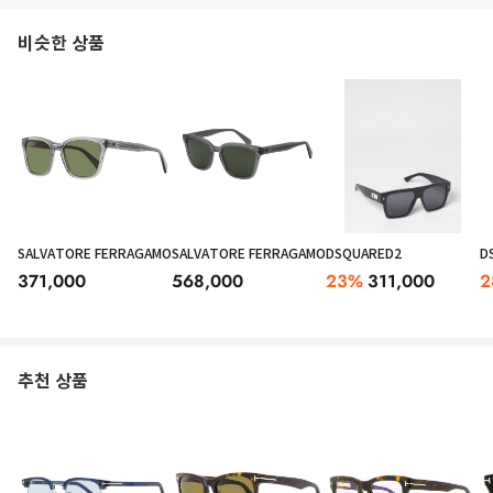
비슷한 상품
SALVATORE FERRAGAMO
SALVATORE FERRAGAMO
DSQUARED2
D
371,000
568,000
23
%
311,000
2
추천 상품