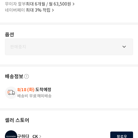
무이자 할부
최대 6개월 / 월 63,500원
네이버페이
최대 3% 적립
옵션
판매중지
배송정보
8/18 (화)
도착예정
배송비 무료
해외배송
셀러 스토어
구하다_CK
팔로우