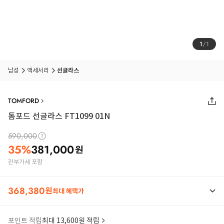
1
/
1
남성
액세서리
선글라스
TOMFORD
톰포드 선글라스 FT1099 01N
590,000
35
%
381,000
원
관부가세 포함
368,380
원
최대 혜택가
포인트 적립
최대 13,600원 적립