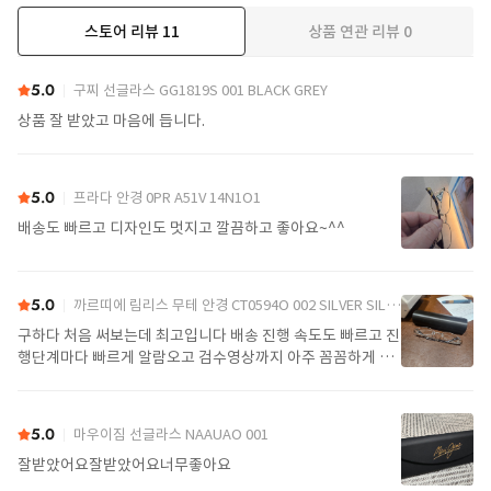
스토어 리뷰
11
상품 연관 리뷰
0
더보기
5.0
구찌 선글라스 GG1819S 001 BLACK GREY
상품 잘 받았고 마음에 듭니다.
5.0
프라다 안경 0PR A51V 14N1O1
배송도 빠르고 디자인도 멋지고 깔끔하고 좋아요~^^
5.0
까르띠에 림리스 무테 안경 CT0594O 002 SILVER SILVER TRANSPARENT
구하다 처음 써보는데 최고입니다 배송 진행 속도도 빠르고 진
행단계마다 빠르게 알람오고 검수영상까지 아주 꼼꼼하게 찍
어서 보내주셔서 싼가격에 편안하게 잘 구매했습니다. 또 구하
다에서 구매할게요
5.0
마우이짐 선글라스 NAAUAO 001
잘받았어요잘받았어요너무좋아요