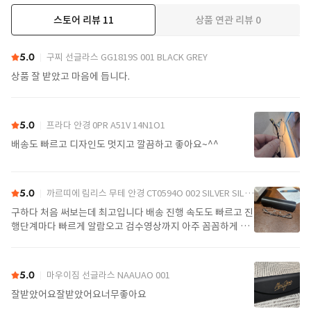
스토어 리뷰
11
상품 연관 리뷰
0
더보기
5.0
구찌 선글라스 GG1819S 001 BLACK GREY
상품 잘 받았고 마음에 듭니다.
5.0
프라다 안경 0PR A51V 14N1O1
배송도 빠르고 디자인도 멋지고 깔끔하고 좋아요~^^
5.0
까르띠에 림리스 무테 안경 CT0594O 002 SILVER SILVER TRANSPARENT
구하다 처음 써보는데 최고입니다 배송 진행 속도도 빠르고 진
행단계마다 빠르게 알람오고 검수영상까지 아주 꼼꼼하게 찍
어서 보내주셔서 싼가격에 편안하게 잘 구매했습니다. 또 구하
다에서 구매할게요
5.0
마우이짐 선글라스 NAAUAO 001
잘받았어요잘받았어요너무좋아요