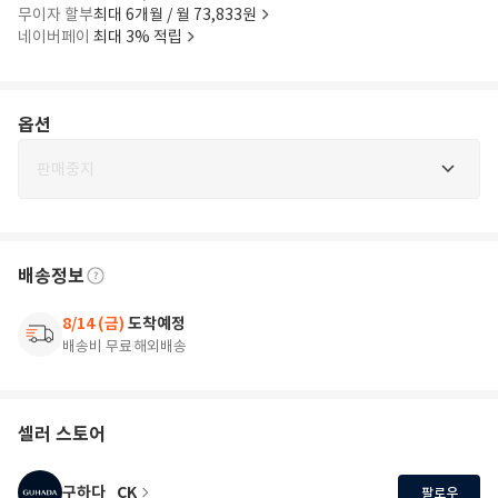
무이자 할부
최대 6개월 / 월 73,833원
네이버페이
최대 3% 적립
옵션
판매중지
배송정보
8/14 (금)
도착예정
배송비 무료
해외배송
셀러 스토어
구하다_CK
팔로우