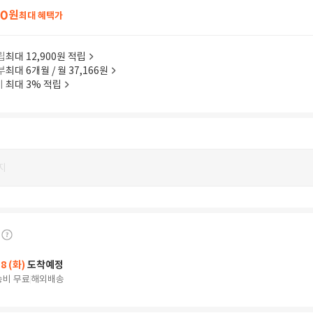
40
원
최대 혜택가
립
최대 12,900원 적립
부
최대 6개월 / 월 37,166원
이
최대 3% 적립
지
18 (화)
도착예정
송비 무료
해외배송