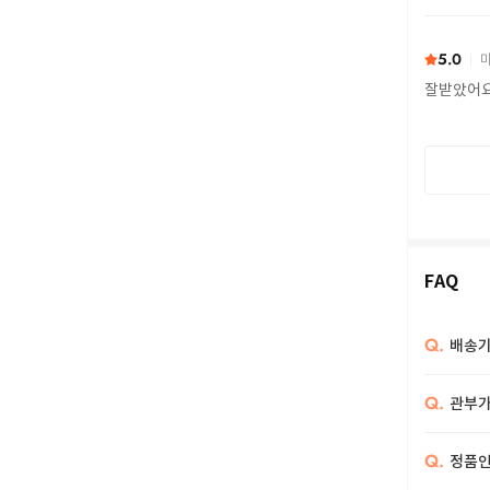
또 구하다
5.0
마
잘받았어
FAQ
Q.
배송기
Q.
관부가
Q.
정품인