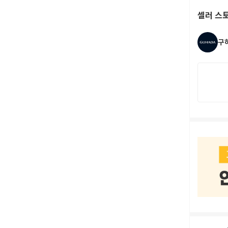
셀러 스
구