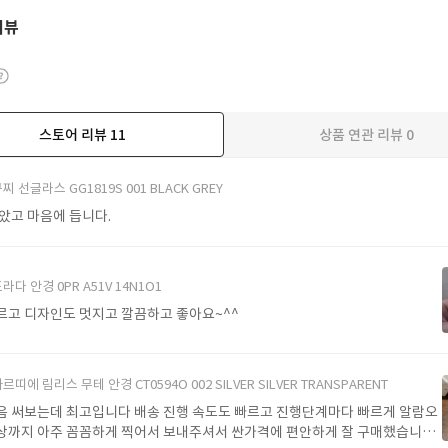
리뷰
스토어 리뷰
11
상품 연관 리뷰
0
더보기
찌 선글라스 GG1819S 001 BLACK GREY
받았고 마음에 듭니다.
라다 안경 0PR A51V 14N1O1
르고 디자인도 멋지고 깔끔하고 좋아요~^^
르띠에 림리스 무테 안경 CT0594O 002 SILVER SILVER TRANSPARENT
음 써보는데 최고입니다 배송 진행 속도도 빠르고 진행단계마다 빠르게 알람오
상까지 아주 꼼꼼하게 찍어서 보내주셔서 싼가격에 편안하게 잘 구매했습니다.