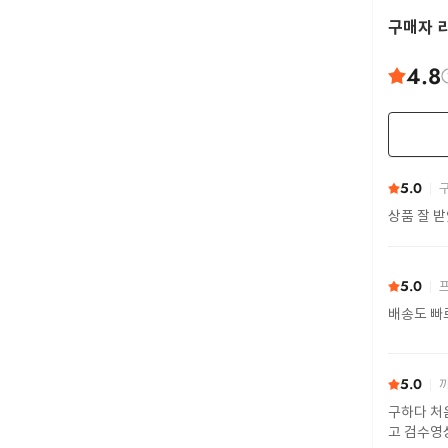
구매자 
4.8
5.0
구
상품 잘 
5.0
프
배송도 빠
5.0
까
구하다 처
고 검수영