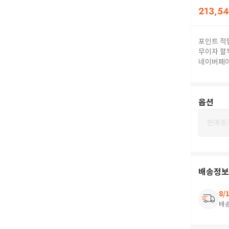
213,5
포인트 적
무이자 할
네이버페
옵션
판매중
배송정보
8/
배