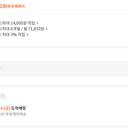
0
원
최대 혜택가
립
최대 14,000원 적립
부
최대 6개월 / 월 71,833원
이
최대 3% 적립
지
14 (금)
도착예정
송비 무료
해외배송