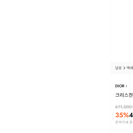
남성
액세
DIOR
크리스챤디
671,000
35
%
4
관부가세 포