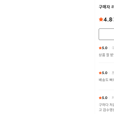
구매자 
4.8
5.0
구
상품 잘 
5.0
프
배송도 빠
5.0
까
구하다 처
고 검수영