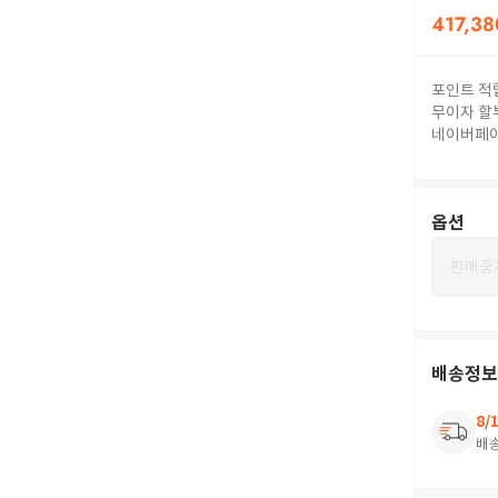
417,38
포인트 적
무이자 할
네이버페
옵션
판매중
배송정보
8/
배