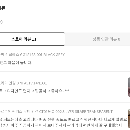
리뷰
스토어 리뷰
11
상품 연관 리뷰
0
더보기
찌 선글라스 GG1819S 001 BLACK GREY
받았고 마음에 듭니다.
라다 안경 0PR A51V 14N1O1
르고 디자인도 멋지고 깔끔하고 좋아요~^^
르띠에 림리스 무테 안경 CT0594O 002 SILVER SILVER TRANSPARENT
음 써보는데 최고입니다 배송 진행 속도도 빠르고 진행단계마다 빠르게 알람오
상까지 아주 꼼꼼하게 찍어서 보내주셔서 싼가격에 편안하게 잘 구매했습니다.