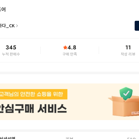
토어
하다_CK
345
4.8
11
누적 판매수
구매 만족
작성 리뷰