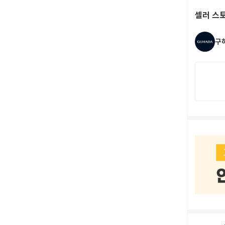
셀러 스
구