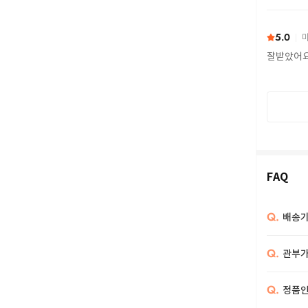
또 구하다
5.0
마
잘받았어
FAQ
Q.
배송기
Q.
관부가
Q.
정품인