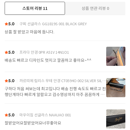
스토어 리뷰
11
상품 연관 리뷰
0
더보기
5.0
구찌 선글라스 GG1819S 001 BLACK GREY
상품 잘 받았고 마음에 듭니다.
5.0
프라다 안경 0PR A51V 14N1O1
배송도 빠르고 디자인도 멋지고 깔끔하고 좋아요~^^
5.0
까르띠에 림리스 무테 안경 CT0594O 002 SILVER SILVER TRANSPARENT
구하다 처음 써보는데 최고입니다 배송 진행 속도도 빠르고 진
행단계마다 빠르게 알람오고 검수영상까지 아주 꼼꼼하게 찍
어서 보내주셔서 싼가격에 편안하게 잘 구매했습니다. 또 구하
다에서 구매할게요
5.0
마우이짐 선글라스 NAAUAO 001
잘받았어요잘받았어요너무좋아요