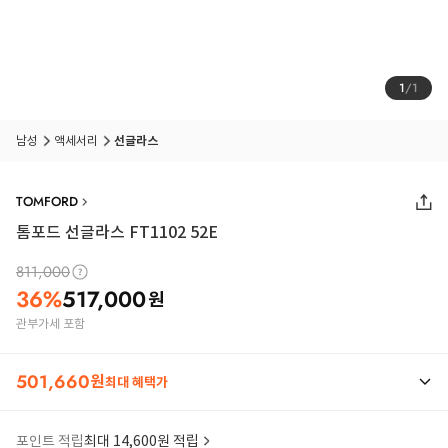
1
/
1
남성
액세서리
선글라스
TOMFORD
톰포드 선글라스 FT1102 52E
811,000
36
%
517,000
원
관부가세 포함
501,660
원
최대 혜택가
포인트 적립
최대 14,600원 적립