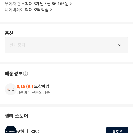
무이자 할부
최대 6개월 / 월 86,166원
네이버페이
최대 3% 적립
옵션
판매중지
배송정보
8/18 (화)
도착예정
배송비 무료
해외배송
셀러 스토어
구하다_CK
팔로우