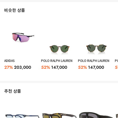
비슷한 상품
ADIDAS
POLO RALPH LAUREN
POLO RALPH LAUREN
P
27
%
203,000
52
%
147,000
52
%
147,000
5
추천 상품