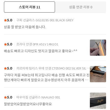
스토어 리뷰
11
상품 연관 리뷰
0
더보기
5.0
구찌 선글라스 GG1819S 001 BLACK GREY
상품 잘 받았고 마음에 듭니다.
5.0
프라다 안경 0PR A51V 14N1O1
배송도 빠르고 디자인도 멋지고 깔끔하고 좋아요~^^
5.0
까르띠에 림리스 무테 안경 CT0594O 002 SILVER SILVER TRANSPARENT
구하다 처음 써보는데 최고입니다 배송 진행 속도도 빠르고 진
행단계마다 빠르게 알람오고 검수영상까지 아주 꼼꼼하게 찍
어서 보내주셔서 싼가격에 편안하게 잘 구매했습니다. 또 구하
다에서 구매할게요
5.0
마우이짐 선글라스 NAAUAO 001
잘받았어요잘받았어요너무좋아요