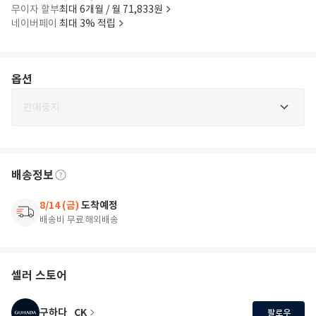
무이자 할부
최대 6개월 / 월 71,833원
네이버페이
최대 3% 적립
옵션
판매중지
배송정보
8/14 (금)
도착예정
배송비 무료
해외배송
셀러 스토어
구하다_CK
팔로우