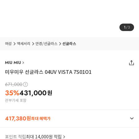
1
/
3
여성
액세서리
안경/선글라스
선글라스
MIU MIU
미우미우 선글라스 04UV VISTA 7S01O1
671,000
35
%
431,000
원
관부가세 포함
417,380
원
최대 혜택가
포인트 적립
최대 14,000원 적립