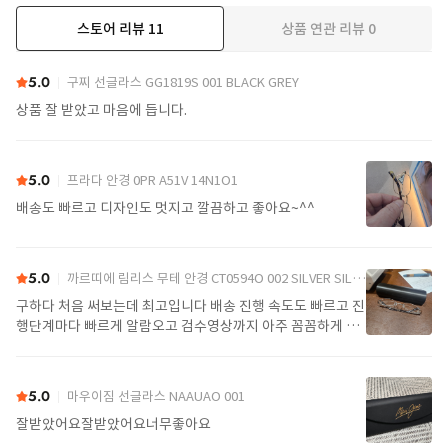
스토어 리뷰
11
상품 연관 리뷰
0
더보기
5.0
구찌 선글라스 GG1819S 001 BLACK GREY
상품 잘 받았고 마음에 듭니다.
5.0
프라다 안경 0PR A51V 14N1O1
배송도 빠르고 디자인도 멋지고 깔끔하고 좋아요~^^
5.0
까르띠에 림리스 무테 안경 CT0594O 002 SILVER SILVER TRANSPARENT
구하다 처음 써보는데 최고입니다 배송 진행 속도도 빠르고 진
행단계마다 빠르게 알람오고 검수영상까지 아주 꼼꼼하게 찍
어서 보내주셔서 싼가격에 편안하게 잘 구매했습니다. 또 구하
다에서 구매할게요
5.0
마우이짐 선글라스 NAAUAO 001
잘받았어요잘받았어요너무좋아요