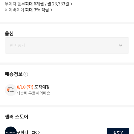
무이자 할부
최대 6개월 / 월 23,333원
네이버페이
최대 3% 적립
옵션
판매중지
배송정보
8/18 (화)
도착예정
배송비 무료
해외배송
셀러 스토어
구하다_CK
팔로우