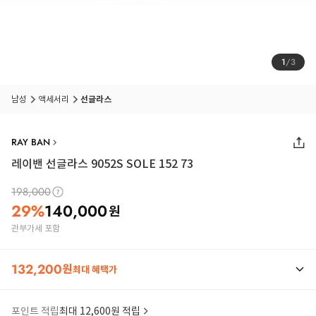
1
/
3
남성
액세서리
선글라스
RAY BAN
레이밴 선글라스 9052S SOLE 152 73
198,000
29
%
140,000
원
관부가세 포함
132,200
원
최대 혜택가
포인트 적립
최대 12,600원 적립