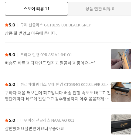
스토어 리뷰
11
상품 연관 리뷰
0
더보기
5.0
구찌 선글라스 GG1819S 001 BLACK GREY
상품 잘 받았고 마음에 듭니다.
5.0
프라다 안경 0PR A51V 14N1O1
배송도 빠르고 디자인도 멋지고 깔끔하고 좋아요~^^
5.0
까르띠에 림리스 무테 안경 CT0594O 002 SILVER SILVER TRANSPARENT
구하다 처음 써보는데 최고입니다 배송 진행 속도도 빠르고 진
행단계마다 빠르게 알람오고 검수영상까지 아주 꼼꼼하게 찍
어서 보내주셔서 싼가격에 편안하게 잘 구매했습니다. 또 구하
다에서 구매할게요
5.0
마우이짐 선글라스 NAAUAO 001
잘받았어요잘받았어요너무좋아요