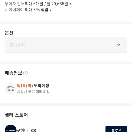
무이자 할부
최대 6개월 / 월 20,666원
네이버페이
최대 3% 적립
옵션
판매중지
배송정보
8/18 (화)
도착예정
배송비 무료
해외배송
셀러 스토어
구하다_CK
팔로우