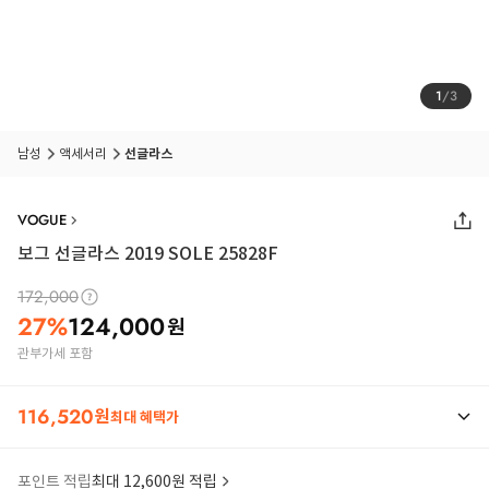
1
/
3
남성
액세서리
선글라스
VOGUE
보그 선글라스 2019 SOLE 25828F
172,000
27
%
124,000
원
관부가세 포함
116,520
원
최대 혜택가
포인트 적립
최대 12,600원 적립