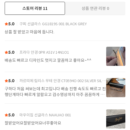
스토어 리뷰
11
상품 연관 리뷰
0
더보기
5.0
구찌 선글라스 GG1819S 001 BLACK GREY
상품 잘 받았고 마음에 듭니다.
5.0
프라다 안경 0PR A51V 14N1O1
배송도 빠르고 디자인도 멋지고 깔끔하고 좋아요~^^
5.0
까르띠에 림리스 무테 안경 CT0594O 002 SILVER SILVER TRANSPARENT
구하다 처음 써보는데 최고입니다 배송 진행 속도도 빠르고 진
행단계마다 빠르게 알람오고 검수영상까지 아주 꼼꼼하게 찍
어서 보내주셔서 싼가격에 편안하게 잘 구매했습니다. 또 구하
다에서 구매할게요
5.0
마우이짐 선글라스 NAAUAO 001
잘받았어요잘받았어요너무좋아요