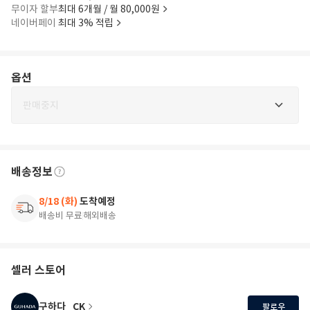
무이자 할부
최대 6개월 / 월 80,000원
네이버페이
최대 3% 적립
옵션
판매중지
배송정보
8/18 (화)
도착예정
배송비 무료
해외배송
셀러 스토어
구하다_CK
팔로우