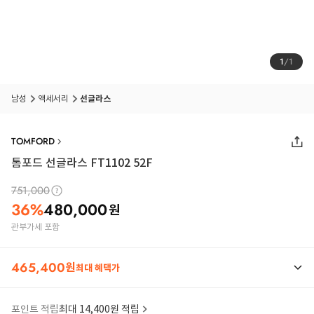
1
/
1
남성
액세서리
선글라스
TOMFORD
톰포드 선글라스 FT1102 52F
751,000
36
%
480,000
원
관부가세 포함
465,400
원
최대 혜택가
포인트 적립
최대 14,400원 적립