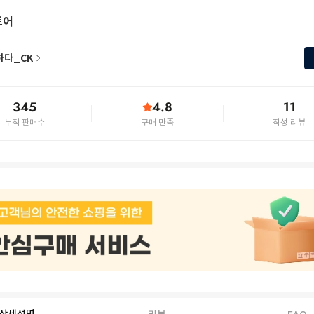
토어
하다_CK
345
4.8
11
누적 판매수
구매 만족
작성 리뷰