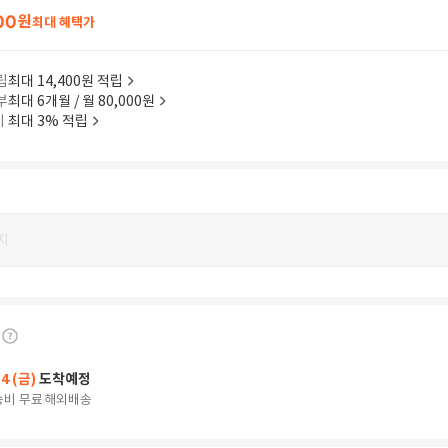
00
원
최대 혜택가
립
최대 14,400원 적립
부
최대 6개월 / 월 80,000원
이
최대 3% 적립
지
14 (금)
도착예정
송비 무료
해외배송