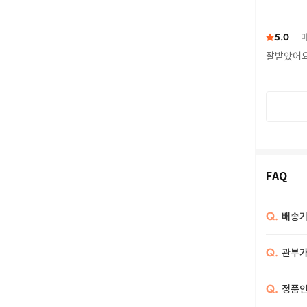
또 구하다
5.0
마
잘받았어
FAQ
Q.
배송기
Q.
관부가
Q.
정품인