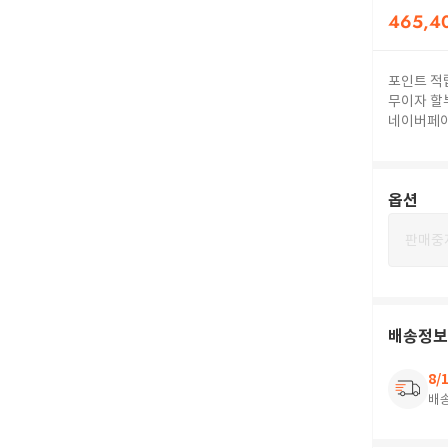
465,4
포인트 적
무이자 할
네이버페
옵션
판매중
배송정보
8/
배