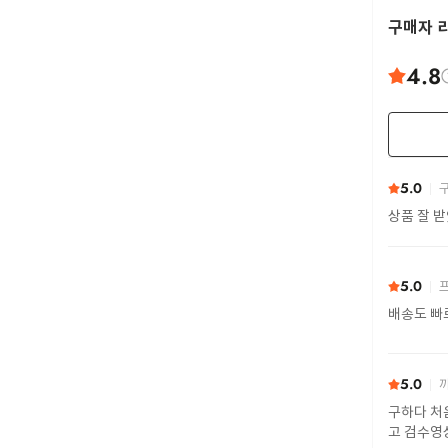
구매자 
4.8
5.0
구
상품 잘 
5.0
프
배송도 빠
5.0
까
구하다 처
고 검수영