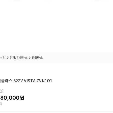
서리
안경/선글라스
선글라스
글라스 52ZV VISTA ZVN1O1
80,000
원
함