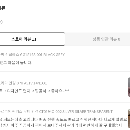
리뷰
스토어 리뷰
11
상품 연관 리뷰
0
더보기
찌 선글라스 GG1819S 001 BLACK GREY
받았고 마음에 듭니다.
라다 안경 0PR A51V 14N1O1
르고 디자인도 멋지고 깔끔하고 좋아요~^^
르띠에 림리스 무테 안경 CT0594O 002 SILVER SILVER TRANSPARENT
음 써보는데 최고입니다 배송 진행 속도도 빠르고 진행단계마다 빠르게 알람오
상까지 아주 꼼꼼하게 찍어서 보내주셔서 싼가격에 편안하게 잘 구매했습니다.