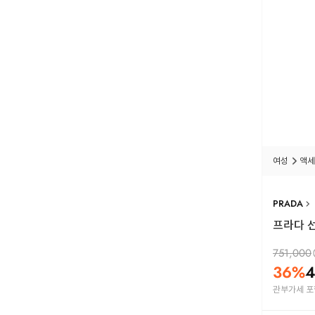
여성
액세
PRADA
프라다 선
751,000
36
%
4
관부가세 포