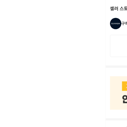
셀러 스
구