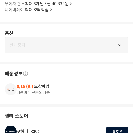
무이자 할부
최대 6개월 / 월 40,833원
네이버페이
최대 3% 적립
옵션
판매중지
배송정보
8/18 (화)
도착예정
배송비 무료
해외배송
셀러 스토어
구하다_CK
팔로우