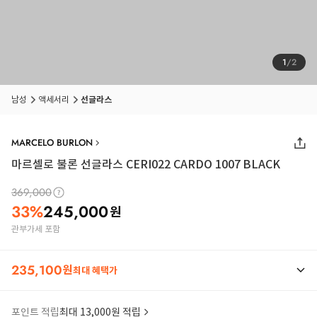
1
/
2
남성
액세서리
선글라스
MARCELO BURLON
마르셀로 불론 선글라스 CERI022 CARDO 1007 BLACK
369,000
33
%
245,000
원
관부가세 포함
235,100
원
최대 혜택가
포인트 적립
최대 13,000원 적립