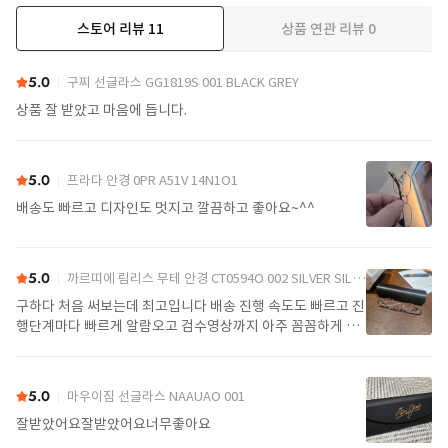
스토어 리뷰
11
상품 연관 리뷰
0
더보기
5.0
구찌 선글라스 GG1819S 001 BLACK GREY
상품 잘 받았고 마음에 듭니다.
5.0
프라다 안경 0PR A51V 14N1O1
배송도 빠르고 디자인도 멋지고 깔끔하고 좋아요~^^
5.0
까르띠에 림리스 무테 안경 CT0594O 002 SILVER SILVER TRANSPARENT
구하다 처음 써보는데 최고입니다 배송 진행 속도도 빠르고 진
행단계마다 빠르게 알람오고 검수영상까지 아주 꼼꼼하게 찍
어서 보내주셔서 싼가격에 편안하게 잘 구매했습니다. 또 구하
다에서 구매할게요
5.0
마우이짐 선글라스 NAAUAO 001
잘받았어요잘받았어요너무좋아요