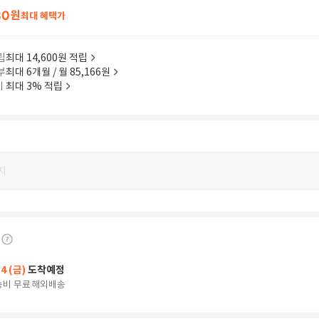
80
원
최대 혜택가
립
최대 14,600원 적립
부
최대 6개월 / 월 85,166원
이
최대 3% 적립
지
14 (금)
도착예정
송비 무료
해외배송