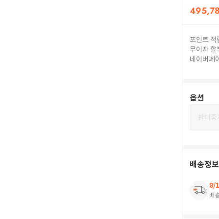
495,7
포인트 적
무이자 할
네이버페
옵션
판매중
배송정보
8/
배