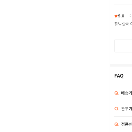
또 구하다
5.0
마
잘받았어
FAQ
Q.
배송기
Q.
관부가
Q.
정품인