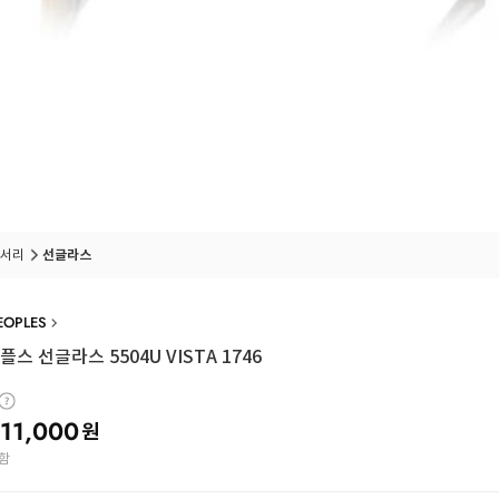
서리
선글라스
EOPLES
스 선글라스 5504U VISTA 1746
11,000
원
함