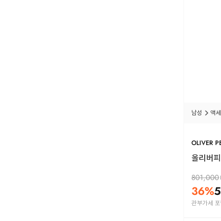
남성
액세
OLIVER P
올리버피플
801,000
36
%
5
관부가세 포