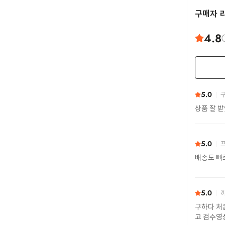
구매자 
4.8
5.0
구
상품 잘 
5.0
프
배송도 빠
5.0
까
구하다 처
고 검수영