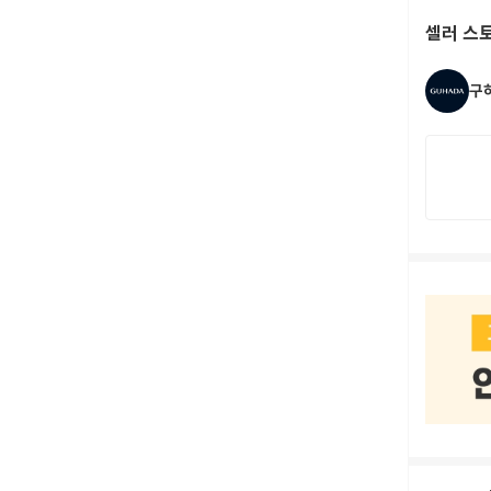
셀러 스
구