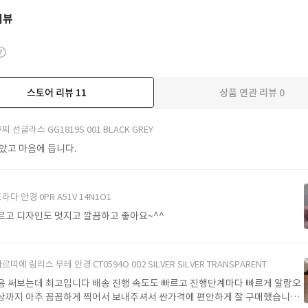
리뷰
스토어 리뷰
11
상품 연관 리뷰
0
더보기
찌 선글라스 GG1819S 001 BLACK GREY
받았고 마음에 듭니다.
라다 안경 0PR A51V 14N1O1
르고 디자인도 멋지고 깔끔하고 좋아요~^^
르띠에 림리스 무테 안경 CT0594O 002 SILVER SILVER TRANSPARENT
음 써보는데 최고입니다 배송 진행 속도도 빠르고 진행단계마다 빠르게 알람오
상까지 아주 꼼꼼하게 찍어서 보내주셔서 싼가격에 편안하게 잘 구매했습니다.