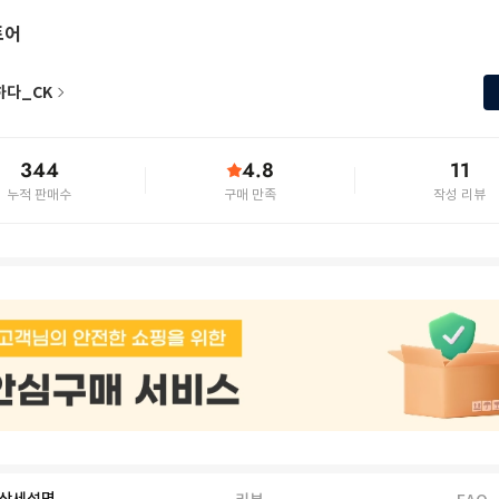
토어
하다_CK
344
4.8
11
누적 판매수
구매 만족
작성 리뷰