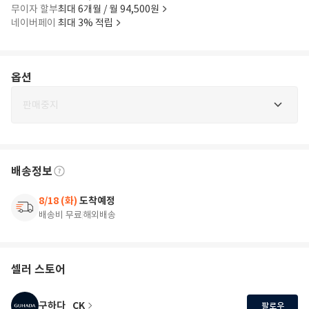
무이자 할부
최대 6개월 / 월 94,500원
네이버페이
최대 3% 적립
옵션
판매중지
배송정보
8/18 (화)
도착예정
배송비 무료
해외배송
셀러 스토어
구하다_CK
팔로우