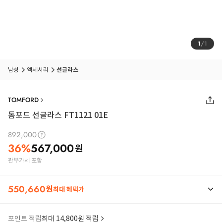
1
/
1
남성
액세서리
선글라스
TOMFORD
톰포드 선글라스 FT1121 01E
892,000
36
%
567,000
원
관부가세 포함
550,660
원
최대 혜택가
포인트 적립
최대 14,800원 적립