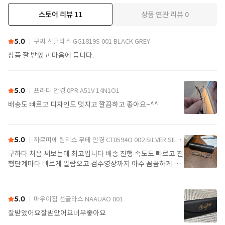
스토어 리뷰
11
상품 연관 리뷰
0
더보기
5.0
구찌 선글라스 GG1819S 001 BLACK GREY
상품 잘 받았고 마음에 듭니다.
5.0
프라다 안경 0PR A51V 14N1O1
배송도 빠르고 디자인도 멋지고 깔끔하고 좋아요~^^
5.0
까르띠에 림리스 무테 안경 CT0594O 002 SILVER SILVER TRANSPARENT
구하다 처음 써보는데 최고입니다 배송 진행 속도도 빠르고 진
행단계마다 빠르게 알람오고 검수영상까지 아주 꼼꼼하게 찍
어서 보내주셔서 싼가격에 편안하게 잘 구매했습니다. 또 구하
다에서 구매할게요
5.0
마우이짐 선글라스 NAAUAO 001
잘받았어요잘받았어요너무좋아요