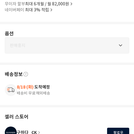
무이자 할부
최대 6개월 / 월 82,000원
네이버페이
최대 3% 적립
옵션
판매중지
배송정보
8/18 (화)
도착예정
배송비 무료
해외배송
셀러 스토어
구하다_CK
팔로우