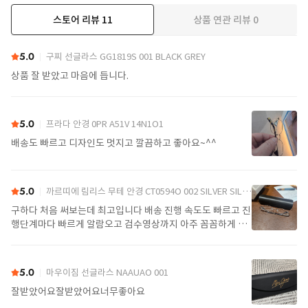
스토어 리뷰
11
상품 연관 리뷰
0
더보기
5.0
구찌 선글라스 GG1819S 001 BLACK GREY
상품 잘 받았고 마음에 듭니다.
5.0
프라다 안경 0PR A51V 14N1O1
배송도 빠르고 디자인도 멋지고 깔끔하고 좋아요~^^
5.0
까르띠에 림리스 무테 안경 CT0594O 002 SILVER SILVER TRANSPARENT
구하다 처음 써보는데 최고입니다 배송 진행 속도도 빠르고 진
행단계마다 빠르게 알람오고 검수영상까지 아주 꼼꼼하게 찍
어서 보내주셔서 싼가격에 편안하게 잘 구매했습니다. 또 구하
다에서 구매할게요
5.0
마우이짐 선글라스 NAAUAO 001
잘받았어요잘받았어요너무좋아요