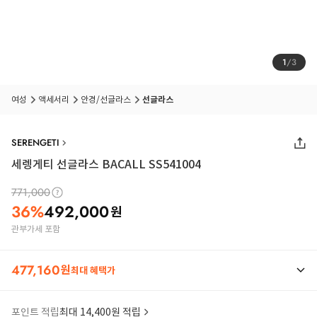
1
/
3
여성
액세서리
안경/선글라스
선글라스
SERENGETI
세렝게티 선글라스 BACALL SS541004
771,000
36
%
492,000
원
관부가세 포함
477,160
원
최대 혜택가
포인트 적립
최대 14,400원 적립