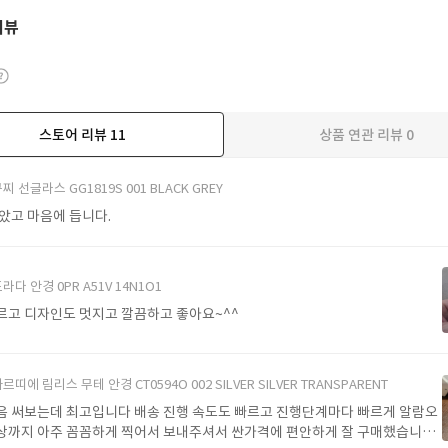
리뷰
스토어 리뷰
11
상품 연관 리뷰
0
더보기
찌 선글라스 GG1819S 001 BLACK GREY
받았고 마음에 듭니다.
라다 안경 0PR A51V 14N1O1
르고 디자인도 멋지고 깔끔하고 좋아요~^^
르띠에 림리스 무테 안경 CT0594O 002 SILVER SILVER TRANSPARENT
음 써보는데 최고입니다 배송 진행 속도도 빠르고 진행단계마다 빠르게 알람오
상까지 아주 꼼꼼하게 찍어서 보내주셔서 싼가격에 편안하게 잘 구매했습니다.