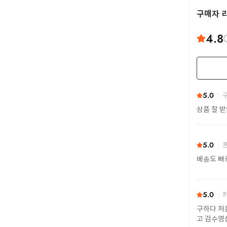
구매자 
4.8
5.0
구
상품 잘 
5.0
프
배송도 빠
5.0
까
구하다 처
고 검수영