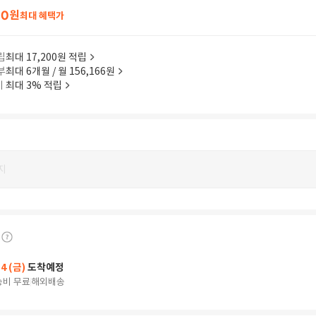
60
원
최대 혜택가
립
최대 17,200원 적립
부
최대 6개월 / 월 156,166원
이
최대 3% 적립
지
14 (금)
도착예정
송비 무료
해외배송