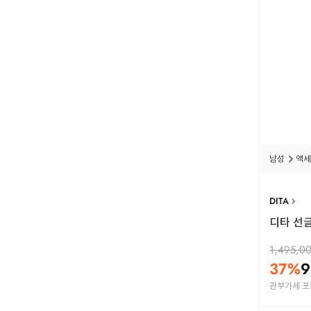
남성
액세
DITA
디타 선글
1,495,0
37
%
9
관부가세 포