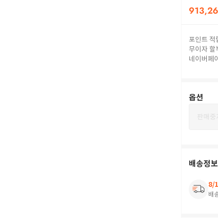
913,2
포인트 적
무이자 할
네이버페
옵션
판매중
배송정보
8/
배