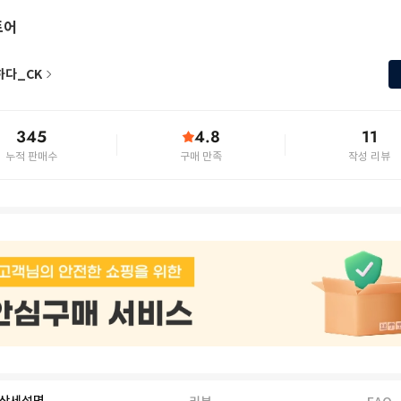
토어
하다_CK
345
4.8
11
누적 판매수
구매 만족
작성 리뷰