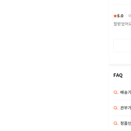
또 구하다
5.0
마
잘받았어
FAQ
Q.
배송기
Q.
관부가
Q.
정품인