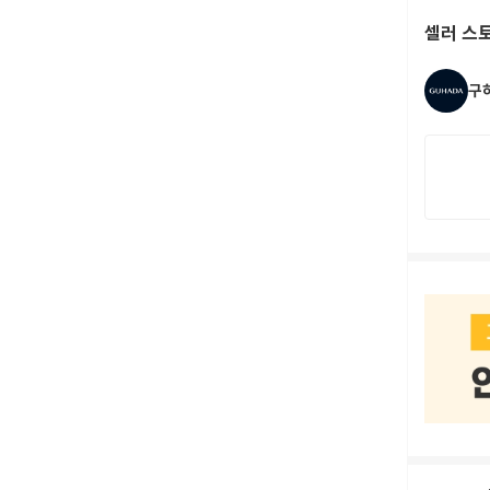
셀러 스
구