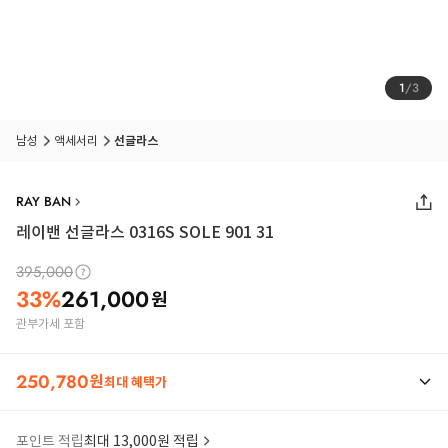
1
/
3
남성
액세서리
선글라스
RAY BAN
레이밴 선글라스 0316S SOLE 901 31
395,000
33
%
261,000
원
관부가세 포함
250,780
원
최대 혜택가
포인트 적립
최대 13,000원 적립