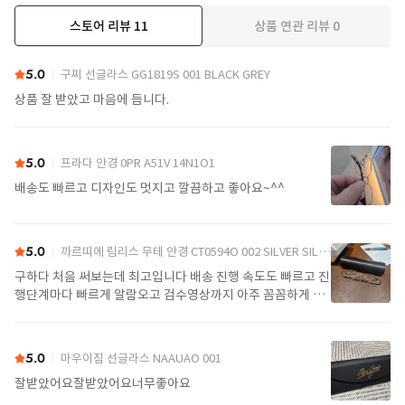
스토어 리뷰
11
상품 연관 리뷰
0
더보기
5.0
구찌 선글라스 GG1819S 001 BLACK GREY
상품 잘 받았고 마음에 듭니다.
5.0
프라다 안경 0PR A51V 14N1O1
배송도 빠르고 디자인도 멋지고 깔끔하고 좋아요~^^
5.0
까르띠에 림리스 무테 안경 CT0594O 002 SILVER SILVER TRANSPARENT
구하다 처음 써보는데 최고입니다 배송 진행 속도도 빠르고 진
행단계마다 빠르게 알람오고 검수영상까지 아주 꼼꼼하게 찍
어서 보내주셔서 싼가격에 편안하게 잘 구매했습니다. 또 구하
다에서 구매할게요
5.0
마우이짐 선글라스 NAAUAO 001
잘받았어요잘받았어요너무좋아요