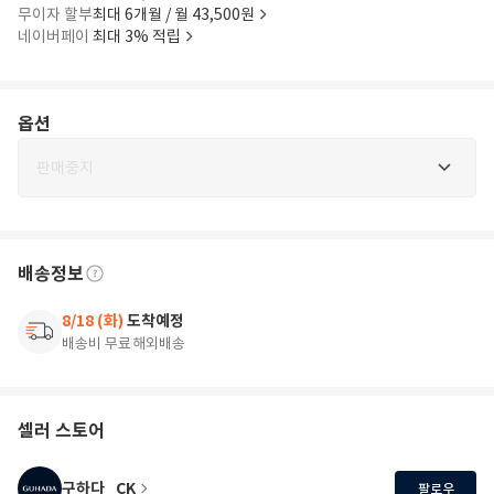
무이자 할부
최대 6개월 / 월 43,500원
네이버페이
최대 3% 적립
옵션
판매중지
배송정보
8/18 (화)
도착예정
배송비 무료
해외배송
셀러 스토어
구하다_CK
팔로우