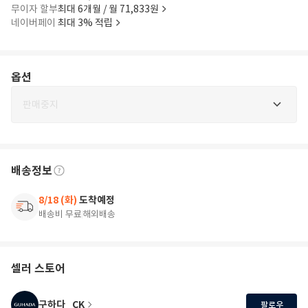
무이자 할부
최대 6개월 / 월 71,833원
네이버페이
최대 3% 적립
옵션
판매중지
배송정보
8/18 (화)
도착예정
배송비 무료
해외배송
셀러 스토어
구하다_CK
팔로우