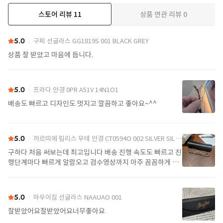
스토어 리뷰
11
상품 연관 리뷰
0
더보기
5.0
구찌 선글라스 GG1819S 001 BLACK GREY
상품 잘 받았고 마음에 듭니다.
5.0
프라다 안경 0PR A51V 14N1O1
배송도 빠르고 디자인도 멋지고 깔끔하고 좋아요~^^
5.0
까르띠에 림리스 무테 안경 CT0594O 002 SILVER SILVER TRANSPARENT
구하다 처음 써보는데 최고입니다 배송 진행 속도도 빠르고 진
행단계마다 빠르게 알람오고 검수영상까지 아주 꼼꼼하게 찍
어서 보내주셔서 싼가격에 편안하게 잘 구매했습니다. 또 구하
다에서 구매할게요
5.0
마우이짐 선글라스 NAAUAO 001
잘받았어요잘받았어요너무좋아요