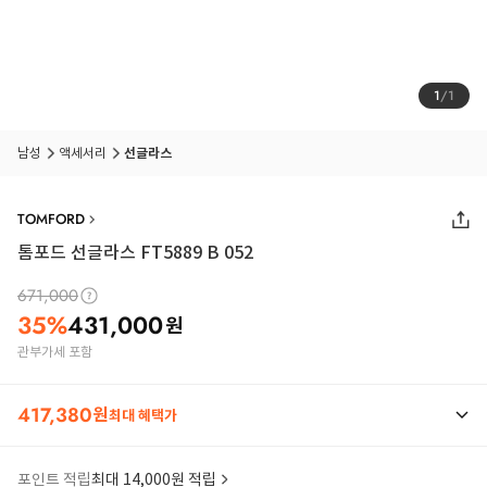
1
/
1
남성
액세서리
선글라스
TOMFORD
톰포드 선글라스 FT5889 B 052
671,000
35
%
431,000
원
관부가세 포함
417,380
원
최대 혜택가
포인트 적립
최대 14,000원 적립