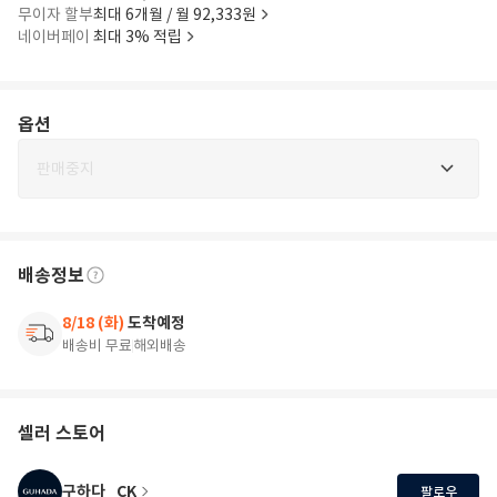
무이자 할부
최대 6개월 / 월 92,333원
네이버페이
최대 3% 적립
옵션
판매중지
배송정보
8/18 (화)
도착예정
배송비 무료
해외배송
셀러 스토어
구하다_CK
팔로우