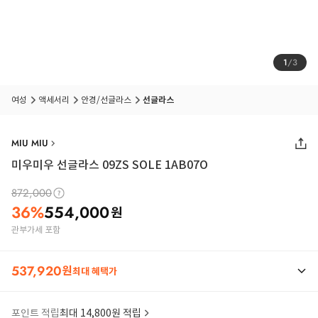
1
/
3
여성
액세서리
안경/선글라스
선글라스
MIU MIU
미우미우 선글라스 09ZS SOLE 1AB07O
872,000
36
%
554,000
원
관부가세 포함
537,920
원
최대 혜택가
포인트 적립
최대 14,800원 적립