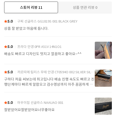
스토어 리뷰
11
상품 연관 리뷰
0
더보기
5.0
구찌 선글라스 GG1819S 001 BLACK GREY
상품 잘 받았고 마음에 듭니다.
5.0
프라다 안경 0PR A51V 14N1O1
배송도 빠르고 디자인도 멋지고 깔끔하고 좋아요~^^
5.0
까르띠에 림리스 무테 안경 CT0594O 002 SILVER SILVER TRANSPARENT
구하다 처음 써보는데 최고입니다 배송 진행 속도도 빠르고 진
행단계마다 빠르게 알람오고 검수영상까지 아주 꼼꼼하게 찍
어서 보내주셔서 싼가격에 편안하게 잘 구매했습니다. 또 구하
다에서 구매할게요
5.0
마우이짐 선글라스 NAAUAO 001
잘받았어요잘받았어요너무좋아요