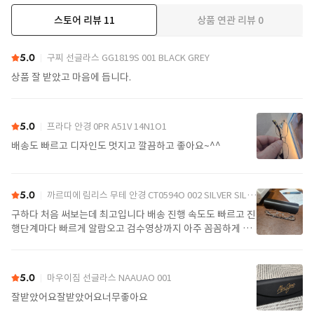
스토어 리뷰
11
상품 연관 리뷰
0
더보기
5.0
구찌 선글라스 GG1819S 001 BLACK GREY
상품 잘 받았고 마음에 듭니다.
5.0
프라다 안경 0PR A51V 14N1O1
배송도 빠르고 디자인도 멋지고 깔끔하고 좋아요~^^
5.0
까르띠에 림리스 무테 안경 CT0594O 002 SILVER SILVER TRANSPARENT
구하다 처음 써보는데 최고입니다 배송 진행 속도도 빠르고 진
행단계마다 빠르게 알람오고 검수영상까지 아주 꼼꼼하게 찍
어서 보내주셔서 싼가격에 편안하게 잘 구매했습니다. 또 구하
다에서 구매할게요
5.0
마우이짐 선글라스 NAAUAO 001
잘받았어요잘받았어요너무좋아요