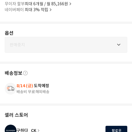
무이자 할부
최대 6개월 / 월 85,166원
네이버페이
최대 3% 적립
옵션
판매중지
배송정보
8/14 (금)
도착예정
배송비 무료
해외배송
셀러 스토어
구하다_CK
팔로우