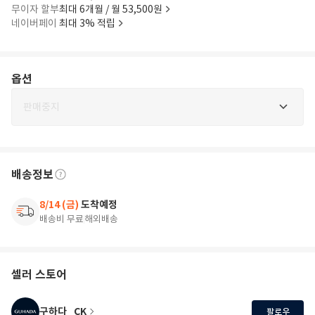
무이자 할부
최대 6개월 / 월 53,500원
네이버페이
최대 3% 적립
옵션
판매중지
배송정보
8/14 (금)
도착예정
배송비 무료
해외배송
셀러 스토어
구하다_CK
팔로우