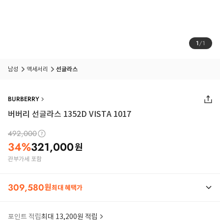
1
/
1
남성
액세서리
선글라스
BURBERRY
버버리 선글라스 1352D VISTA 1017
492,000
34
%
321,000
원
관부가세 포함
309,580
원
최대 혜택가
포인트 적립
최대 13,200원 적립