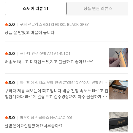
스토어 리뷰
11
상품 연관 리뷰
0
더보기
5.0
구찌 선글라스 GG1819S 001 BLACK GREY
상품 잘 받았고 마음에 듭니다.
5.0
프라다 안경 0PR A51V 14N1O1
배송도 빠르고 디자인도 멋지고 깔끔하고 좋아요~^^
5.0
까르띠에 림리스 무테 안경 CT0594O 002 SILVER SILVER TRANSPARENT
구하다 처음 써보는데 최고입니다 배송 진행 속도도 빠르고 진
행단계마다 빠르게 알람오고 검수영상까지 아주 꼼꼼하게 찍
어서 보내주셔서 싼가격에 편안하게 잘 구매했습니다. 또 구하
다에서 구매할게요
5.0
마우이짐 선글라스 NAAUAO 001
잘받았어요잘받았어요너무좋아요