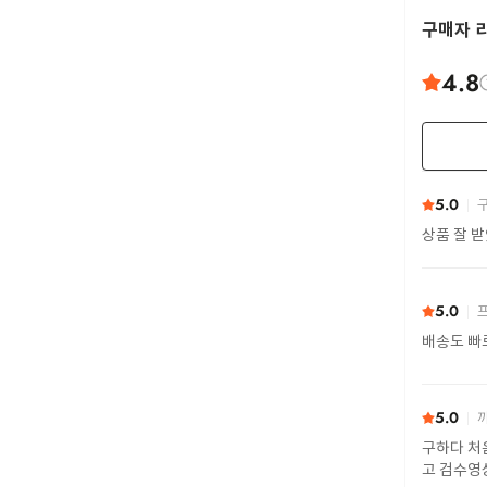
구매자 
4.8
5.0
구
상품 잘 
5.0
프
배송도 빠
5.0
까
구하다 처
고 검수영