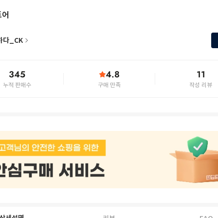
토어
하다_CK
345
4.8
11
누적 판매수
구매 만족
작성 리뷰