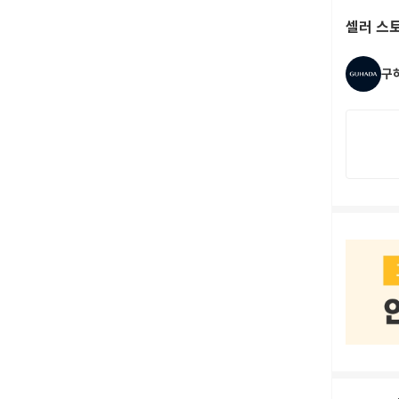
셀러 스
구