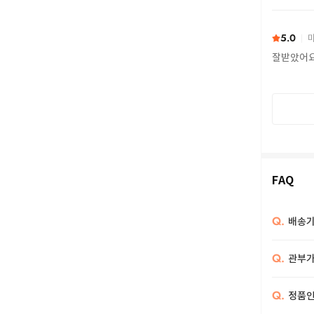
또 구하다
5.0
마
잘받았어
FAQ
Q.
배송기
Q.
관부가
Q.
정품인