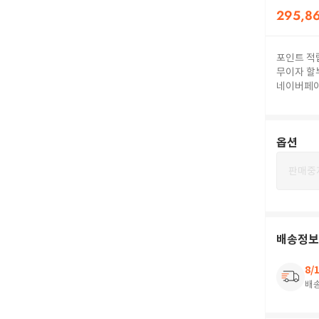
295,8
포인트 적
무이자 할
네이버페
옵션
판매중
배송정보
8/
배