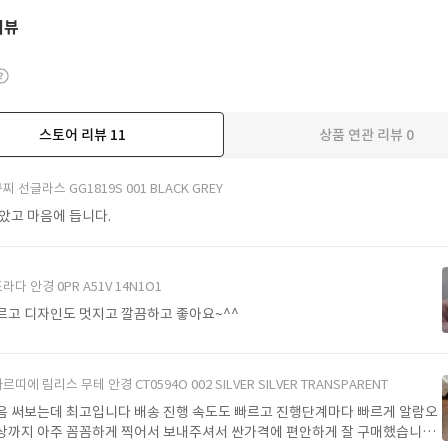
리뷰
스토어 리뷰
11
상품 연관 리뷰
0
더보기
찌 선글라스 GG1819S 001 BLACK GREY
받았고 마음에 듭니다.
라다 안경 0PR A51V 14N1O1
르고 디자인도 멋지고 깔끔하고 좋아요~^^
르띠에 림리스 무테 안경 CT0594O 002 SILVER SILVER TRANSPARENT
음 써보는데 최고입니다 배송 진행 속도도 빠르고 진행단계마다 빠르게 알람오
상까지 아주 꼼꼼하게 찍어서 보내주셔서 싼가격에 편안하게 잘 구매했습니다.