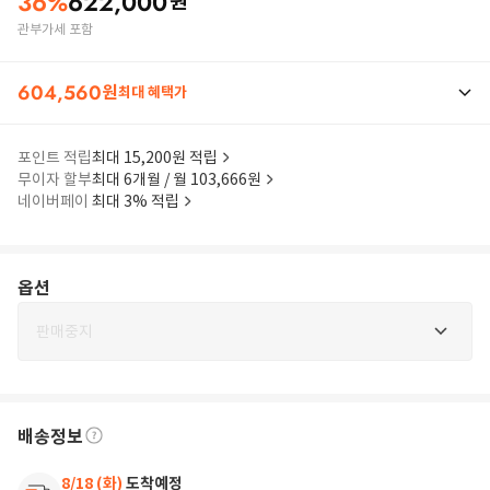
36
%
622,000
원
관부가세 포함
604,560
원
최대 혜택가
포인트 적립
최대 15,200원 적립
무이자 할부
최대 6개월 / 월 103,666원
네이버페이
최대 3% 적립
옵션
판매중지
배송정보
8/18 (화)
도착예정