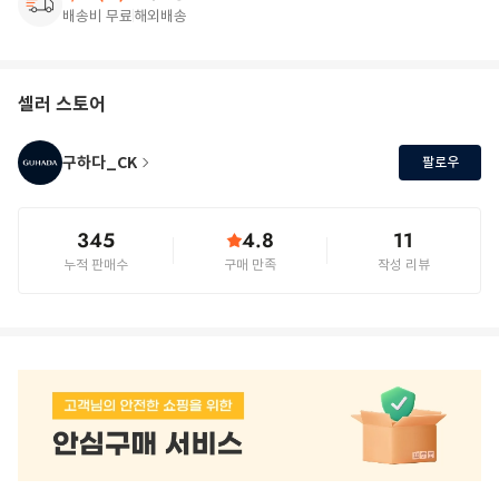
배송비 무료
해외배송
셀러 스토어
구하다_CK
팔로우
345
4.8
11
누적 판매수
구매 만족
작성 리뷰